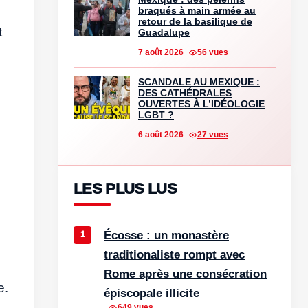
braqués à main armée au
retour de la basilique de
t
Guadalupe
7 août 2026
56 vues
SCANDALE AU MEXIQUE :
DES CATHÉDRALES
OUVERTES À L’IDÉOLOGIE
LGBT ?
6 août 2026
27 vues
LES PLUS LUS
s
Écosse : un monastère
traditionaliste rompt avec
Rome après une consécration
e.
épiscopale illicite
649 vues