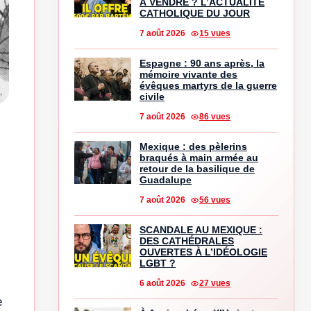
À VENDRE ? L’ACTUALITÉ
CATHOLIQUE DU JOUR
7 août 2026
15 vues
Espagne : 90 ans après, la
mémoire vivante des
évêques martyrs de la guerre
civile
7 août 2026
86 vues
Mexique : des pèlerins
braqués à main armée au
retour de la basilique de
Guadalupe
7 août 2026
56 vues
SCANDALE AU MEXIQUE :
DES CATHÉDRALES
OUVERTES À L’IDÉOLOGIE
LGBT ?
6 août 2026
27 vues
e