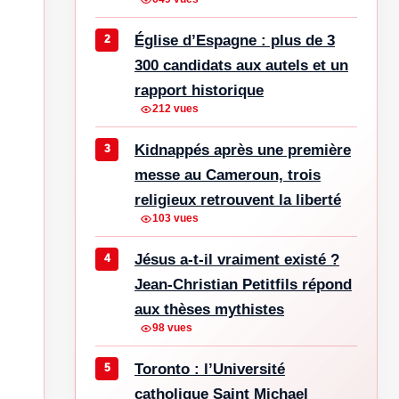
Église d’Espagne : plus de 3
300 candidats aux autels et un
s
rapport historique
212 vues
Kidnappés après une première
messe au Cameroun, trois
religieux retrouvent la liberté
103 vues
Jésus a-t-il vraiment existé ?
Jean-Christian Petitfils répond
aux thèses mythistes
98 vues
Toronto : l’Université
catholique Saint Michael