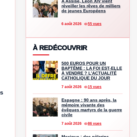
À Assise, Léon XIV vient
réveiller les rêves de milliers
de jeunes Européens
6 août 2026
55 vues
À REDÉCOUVRIR
500 EUROS POUR UN
BAPTÊME : LA FOI EST-ELLE
À VENDRE ? L’ACTUALITÉ
CATHOLIQUE DU JOUR
7 août 2026
15 vues
ts
Espagne : 90 ans après, la
mémoire vivante des
évêques martyrs de la guerre
civile
7 août 2026
86 vues
Mexique : des pèlerins