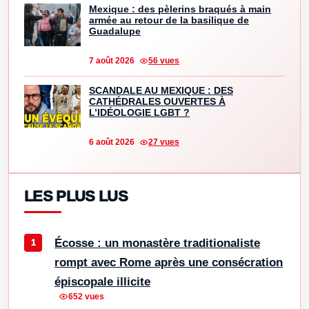
Mexique : des pèlerins braqués à main
armée au retour de la basilique de
Guadalupe
7 août 2026
56 vues
SCANDALE AU MEXIQUE : DES
CATHÉDRALES OUVERTES À
L’IDÉOLOGIE LGBT ?
6 août 2026
27 vues
LES PLUS LUS
Écosse : un monastère traditionaliste
rompt avec Rome après une consécration
épiscopale illicite
652 vues