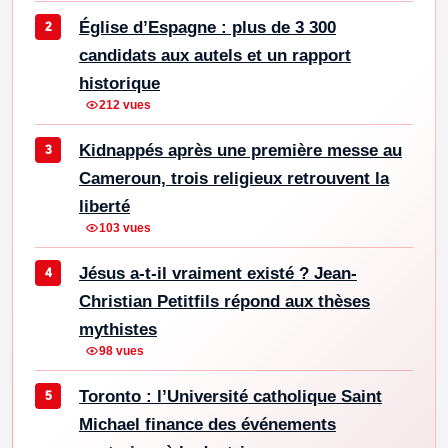
Église d’Espagne : plus de 3 300
candidats aux autels et un rapport
historique
212 vues
Kidnappés après une première messe au
Cameroun, trois religieux retrouvent la
liberté
103 vues
Jésus a-t-il vraiment existé ? Jean-
Christian Petitfils répond aux thèses
mythistes
98 vues
Toronto : l’Université catholique Saint
Michael finance des événements