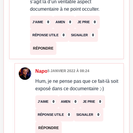
s’agit là d’un véritable aspect
documentaire à ne point occulter.
J’AIME
0
AMEN
0
JE PRIE
0
RÉPONSE UTILE
0
SIGNALER
0
RÉPONDRE
Napo
5 JANVIER 2022 À 08:24
Hum, je ne pense pas que ce fait-là soit
exposé dans ce documentaire ;-)
J’AIME
0
AMEN
0
JE PRIE
0
RÉPONSE UTILE
0
SIGNALER
0
RÉPONDRE