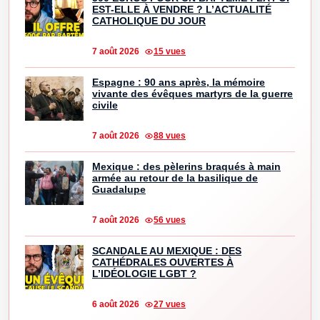
EST-ELLE À VENDRE ? L’ACTUALITÉ
CATHOLIQUE DU JOUR
7 août 2026
15 vues
Espagne : 90 ans après, la mémoire
vivante des évêques martyrs de la guerre
civile
7 août 2026
88 vues
Mexique : des pèlerins braqués à main
armée au retour de la basilique de
Guadalupe
7 août 2026
56 vues
SCANDALE AU MEXIQUE : DES
CATHÉDRALES OUVERTES À
L’IDÉOLOGIE LGBT ?
6 août 2026
27 vues