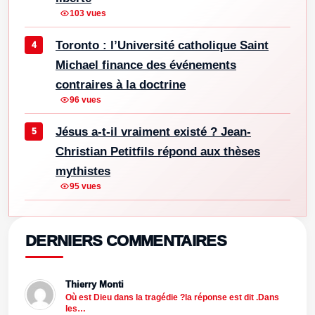
103 vues
Toronto : l’Université catholique Saint
Michael finance des événements
contraires à la doctrine
96 vues
Jésus a-t-il vraiment existé ? Jean-
Christian Petitfils répond aux thèses
mythistes
95 vues
DERNIERS COMMENTAIRES
Thierry Monti
Où est Dieu dans la tragédie ?la réponse est dit .Dans
les…