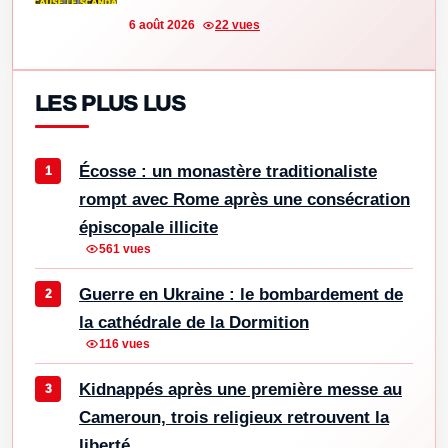
6 août 2026
22 vues
LES PLUS LUS
Écosse : un monastère traditionaliste
rompt avec Rome après une consécration
épiscopale illicite
561 vues
Guerre en Ukraine : le bombardement de
la cathédrale de la Dormition
116 vues
Kidnappés après une première messe au
Cameroun, trois religieux retrouvent la
liberté