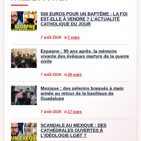
500 EUROS POUR UN BAPTÊME : LA FOI
EST-ELLE À VENDRE ? L’ACTUALITÉ
CATHOLIQUE DU JOUR
7 août 2026
7 vues
Espagne : 90 ans après, la mémoire
vivante des évêques martyrs de la guerre
civile
7 août 2026
26 vues
Mexique : des pèlerins braqués à main
armée au retour de la basilique de
Guadalupe
7 août 2026
17 vues
SCANDALE AU MEXIQUE : DES
CATHÉDRALES OUVERTES À
L’IDÉOLOGIE LGBT ?