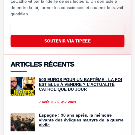
LeCatho vit par la fidélité de ses lecteurs. Un don aide à
défendre la foi, former les consciences et soutenir le travail
quotidien.
SOUTENIR VIA PAYPAL
SOUTENIR VIA TIPEEE
ARTICLES RÉCENTS
500 EUROS POUR UN BAPTÊME : LA FOI
EST-ELLE À VENDRE ? L’ACTUALITÉ
CATHOLIQUE DU JOUR
7 août 2026
7 vues
Espagne : 90 ans après, la mémoire
vivante des évêques martyrs de la guerre
civile