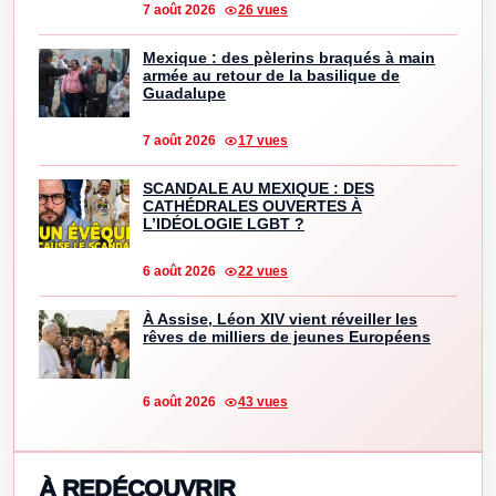
7 août 2026
26 vues
Mexique : des pèlerins braqués à main
armée au retour de la basilique de
Guadalupe
7 août 2026
17 vues
SCANDALE AU MEXIQUE : DES
CATHÉDRALES OUVERTES À
L’IDÉOLOGIE LGBT ?
6 août 2026
22 vues
À Assise, Léon XIV vient réveiller les
rêves de milliers de jeunes Européens
6 août 2026
43 vues
À REDÉCOUVRIR