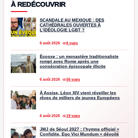
À REDÉCOUVRIR
SCANDALE AU MEXIQUE : DES
CATHÉDRALES OUVERTES À
L’IDÉOLOGIE LGBT ?
6 août 2026
6 vues
Écosse : un monastère traditionaliste
rompt avec Rome après une
consécration épiscopale illicite
6 août 2026
56 vues
À Assise, Léon XIV vient réveiller les
rêves de milliers de jeunes Européens
6 août 2026
19 vues
JMJ de Séoul 2027 : l’hymne officiel «
Confidite, Ego Vici Mundum » dévoilé