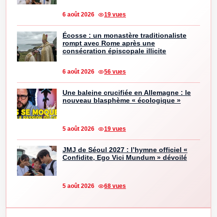
6 août 2026
19 vues
Écosse : un monastère traditionaliste
rompt avec Rome après une
consécration épiscopale illicite
6 août 2026
56 vues
Une baleine crucifiée en Allemagne : le
nouveau blasphème « écologique »
5 août 2026
19 vues
JMJ de Séoul 2027 : l’hymne officiel «
Confidite, Ego Vici Mundum » dévoilé
5 août 2026
68 vues