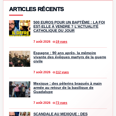
ARTICLES RÉCENTS
500 EUROS POUR UN BAPTÊME : LA FOI
EST-ELLE À VENDRE ? L’ACTUALITÉ
CATHOLIQUE DU JOUR
7 août 2026
19 vues
Espagne : 90 ans après, la mémoire
vivante des évêques martyrs de la guerre
civile
7 août 2026
112 vues
Mexique : des pèlerins braqués à main
armée au retour de la basilique de
Guadalupe
7 août 2026
73 vues
SCANDALE AU MEXIQUE : DES