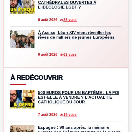
CATHÉDRALES OUVERTES À
L’IDÉOLOGIE LGBT ?
6 août 2026
28 vues
À Assise, Léon XIV vient réveiller les
rêves de milliers de jeunes Européens
6 août 2026
63 vues
À REDÉCOUVRIR
500 EUROS POUR UN BAPTÊME : LA FOI
EST-ELLE À VENDRE ? L’ACTUALITÉ
CATHOLIQUE DU JOUR
7 août 2026
19 vues
Espagne : 90 ans après, la mémoire
vivante des évêques martyrs de la guerre