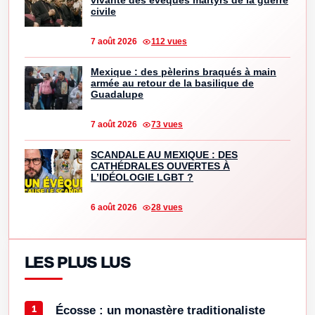
civile
7 août 2026
112 vues
Mexique : des pèlerins braqués à main
armée au retour de la basilique de
Guadalupe
7 août 2026
73 vues
SCANDALE AU MEXIQUE : DES
CATHÉDRALES OUVERTES À
L’IDÉOLOGIE LGBT ?
6 août 2026
28 vues
LES PLUS LUS
Écosse : un monastère traditionaliste