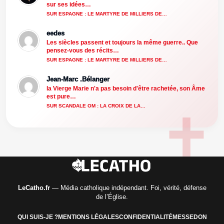
sur ses idées…
SUR ESPAGNE : LE MARTYRE DE MILLIERS DE…
eedes
Les siècles passent et toujours la même guerre.. Que
pensez-vous des récits…
SUR ESPAGNE : LE MARTYRE DE MILLIERS DE…
Jean-Marc .Bélanger
la Vierge Marie n'a pas besoin d'être rachetée, son Âme
est pure…
SUR SCANDALE OM : LA CROIX DE LA…
LeCatho.fr
— Média catholique indépendant. Foi, vérité, défense
de l’Église.
QUI SUIS-JE ?
MENTIONS LÉGALES
CONFIDENTIALITÉ
MESSE
DON