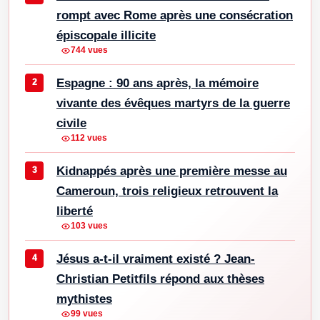
rompt avec Rome après une consécration
épiscopale illicite
744 vues
Espagne : 90 ans après, la mémoire
vivante des évêques martyrs de la guerre
civile
112 vues
Kidnappés après une première messe au
Cameroun, trois religieux retrouvent la
liberté
103 vues
Jésus a-t-il vraiment existé ? Jean-
Christian Petitfils répond aux thèses
mythistes
99 vues