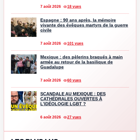
7 août 2026
18 vues
Espagne : 90 ans après, la mémoire
vivante des évêques martyrs de la guerre
civile
7 août 2026
101 vues
Mexique : des pèlerins braqués à main
armée au retour de la basilique de
Guadalupe
7 août 2026
60 vues
SCANDALE AU MEXIQUE : DES
CATHÉDRALES OUVERTES À
L’IDÉOLOGIE LGBT ?
6 août 2026
27 vues