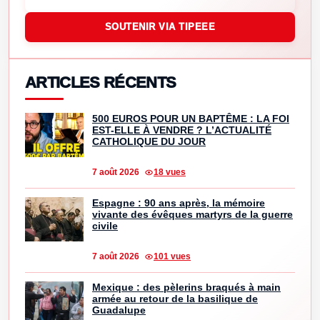
SOUTENIR VIA TIPEEE
ARTICLES RÉCENTS
500 EUROS POUR UN BAPTÊME : LA FOI
EST-ELLE À VENDRE ? L’ACTUALITÉ
CATHOLIQUE DU JOUR
7 août 2026
18 vues
Espagne : 90 ans après, la mémoire
vivante des évêques martyrs de la guerre
civile
7 août 2026
101 vues
Mexique : des pèlerins braqués à main
armée au retour de la basilique de
Guadalupe