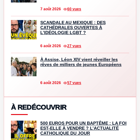
7 août 2026
60 vues
SCANDALE AU MEXIQUE : DES
CATHÉDRALES OUVERTES À
L’IDÉOLOGIE LGBT ?
6 août 2026
27 vues
À Assise, Léon XIV vient réveiller les
rêves de milliers de jeunes Européens
6 août 2026
57 vues
À REDÉCOUVRIR
500 EUROS POUR UN BAPTÊME : LA FOI
EST-ELLE À VENDRE ? L’ACTUALITÉ
CATHOLIQUE DU JOUR