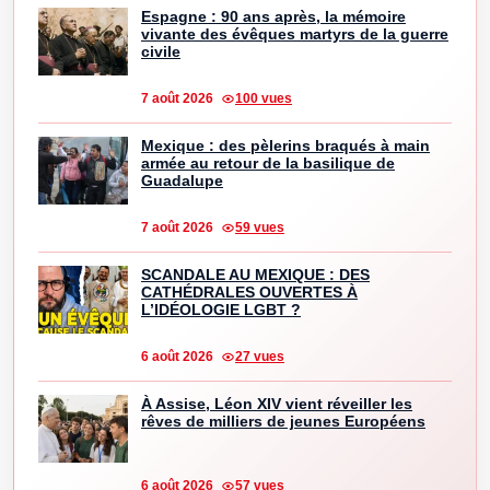
Espagne : 90 ans après, la mémoire
vivante des évêques martyrs de la guerre
civile
7 août 2026
100 vues
Mexique : des pèlerins braqués à main
armée au retour de la basilique de
Guadalupe
7 août 2026
59 vues
SCANDALE AU MEXIQUE : DES
CATHÉDRALES OUVERTES À
L’IDÉOLOGIE LGBT ?
6 août 2026
27 vues
À Assise, Léon XIV vient réveiller les
rêves de milliers de jeunes Européens
6 août 2026
57 vues