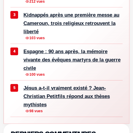
212 vues
Kidnappés après une première messe au
Cameroun, trois religieux retrouvent la
liberté
103 vues
Espagne : 90 ans après, la mémoire
vivante des évêques martyrs de la guerre
civile
100 vues
Jésus a-t-il vraiment existé ? Jean-
Christian Petitfils répond aux thèses
mythistes
98 vues