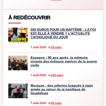
À REDÉCOUVRIR
500 EUROS POUR UN BAPTÊME : LA FOI
EST-ELLE À VENDRE ? L’ACTUALITÉ
CATHOLIQUE DU JOUR
7 août 2026
18 vues
Espagne : 90 ans après, la mémoire
vivante des évêques martyrs de la guerre
civile
7 août 2026
100 vues
Mexique : des pèlerins braqués à main
armée au retour de la basilique de
Guadalupe
7 août 2026
59 vues