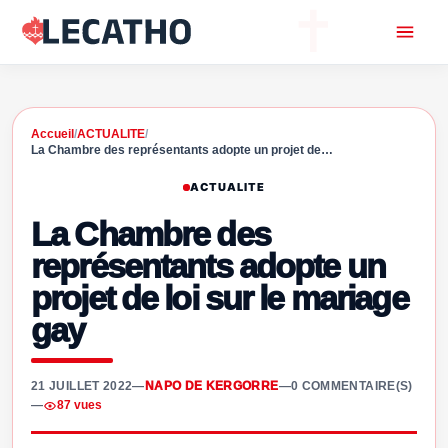
Accueil
/
ACTUALITE
/
La Chambre des représentants adopte un projet de…
ACTUALITE
La Chambre des
représentants adopte un
projet de loi sur le mariage
gay
21 JUILLET 2022
—
NAPO DE KERGORRE
—
0 COMMENTAIRE(S)
—
87 vues