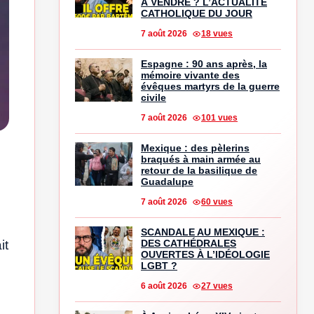
À VENDRE ? L’ACTUALITÉ
CATHOLIQUE DU JOUR
7 août 2026
18 vues
Espagne : 90 ans après, la
mémoire vivante des
évêques martyrs de la guerre
civile
7 août 2026
101 vues
Mexique : des pèlerins
braqués à main armée au
retour de la basilique de
Guadalupe
7 août 2026
60 vues
SCANDALE AU MEXIQUE :
DES CATHÉDRALES
it
OUVERTES À L’IDÉOLOGIE
LGBT ?
s
6 août 2026
27 vues