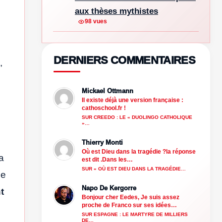
aux thèses mythistes
98 vues
DERNIERS COMMENTAIRES
,
Mickael Ottmann
Il existe déjà une version française :
cathoschool.fr !
SUR CREEDO : LE « DUOLINGO CATHOLIQUE
»…
Thierry Monti
Où est Dieu dans la tragédie ?la réponse
a
est dit .Dans les…
SUR « OÙ EST DIEU DANS LA TRAGÉDIE…
ue
Napo De Kergorre
t
Bonjour cher Eedes, Je suis assez
proche de Franco sur ses idées…
SUR ESPAGNE : LE MARTYRE DE MILLIERS
DE…