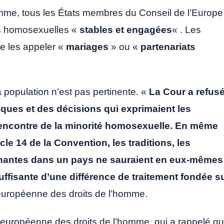
mme, tous les États membres du Conseil de l’Europe
ions homosexuelles «
stables et engagées
« . Les
 de les appeler «
mariages
» ou «
partenariats
la population n’est pas pertinente. «
La Cour a refus
iques et des décisions qui exprimaient les
l’encontre de la minorité homosexuelle. En même
icle 14 de la Convention, les traditions, les
minantes dans un pays ne sauraient en eux-mêmes
ffisante d’une différence de traitement fondée s
 européenne des droits de l’homme.
r européenne des droits de l’homme, qui a rappelé q