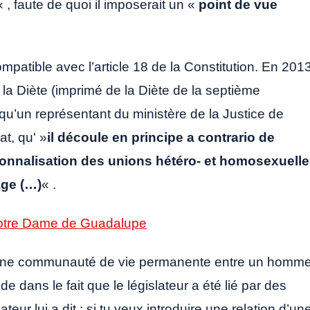
« , faute de quoi il imposerait un «
point de vue
ompatible avec l’article 18 de la Constitution. En 2013
r la Diète (imprimé de la Diète de la septième
s qu’un représentant du ministère de la Justice de
t, qu' »
il découle en principe a contrario de
itutionnalisation des unions hétéro- et homosexuell
age (…)
« .
Notre Dame de Guadalupe
st une communauté de vie permanente entre un homm
de dans le fait que le législateur a été lié par des
lateur lui a dit : si tu veux introduire une relation d’un