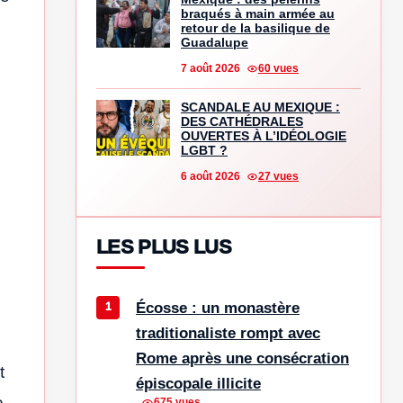
braqués à main armée au
retour de la basilique de
Guadalupe
7 août 2026
60 vues
SCANDALE AU MEXIQUE :
DES CATHÉDRALES
OUVERTES À L’IDÉOLOGIE
LGBT ?
6 août 2026
27 vues
LES PLUS LUS
Écosse : un monastère
traditionaliste rompt avec
Rome après une consécration
t
épiscopale illicite
e
675 vues