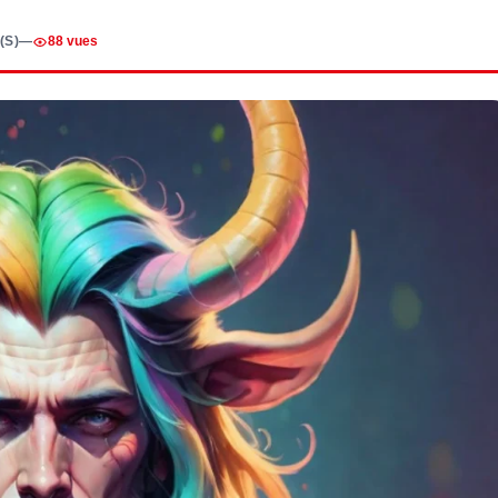
(S)
—
88 vues