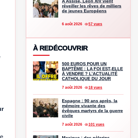
À Assise, Léon XIV vient
réveiller les rêves de milliers
de jeunes Européens
6 août 2026
57 vues
À REDÉCOUVRIR
é
500 EUROS POUR UN
BAPTÊME : LA FOI EST-ELLE
À VENDRE ? L’ACTUALITÉ
CATHOLIQUE DU JOUR
7 août 2026
18 vues
Espagne : 90 ans après, la
mémoire vivante des
ur
évêques martyrs de la guerre
civile
7 août 2026
101 vues
ue
Mexique : des pèlerins