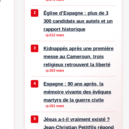
Église d’Espagne : plus de 3
300 candidats aux autels et un
rapport historique
212 vues
Kidnappés après une première
messe au Cameroun, trois
religieux retrouvent la liberté
103 vues
Espagne : 90 ans après, la
mémoire vivante des évêques
martyrs de la guerre civile
101 vues
Jésus a-t-il vraiment existé ?
Jean-Christian Petitfils répond