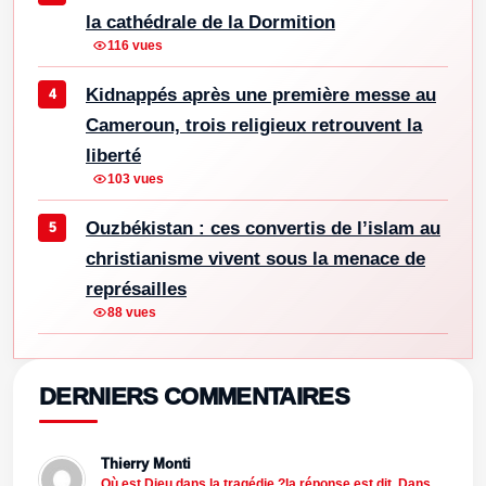
la cathédrale de la Dormition
116 vues
Kidnappés après une première messe au
Cameroun, trois religieux retrouvent la
liberté
103 vues
Ouzbékistan : ces convertis de l’islam au
christianisme vivent sous la menace de
représailles
88 vues
DERNIERS COMMENTAIRES
Thierry Monti
Où est Dieu dans la tragédie ?la réponse est dit .Dans