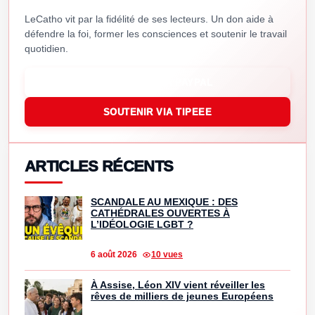
LeCatho vit par la fidélité de ses lecteurs. Un don aide à
défendre la foi, former les consciences et soutenir le travail
quotidien.
SOUTENIR VIA PAYPAL
SOUTENIR VIA TIPEEE
ARTICLES RÉCENTS
SCANDALE AU MEXIQUE : DES
CATHÉDRALES OUVERTES À
L’IDÉOLOGIE LGBT ?
6 août 2026
10 vues
À Assise, Léon XIV vient réveiller les
rêves de milliers de jeunes Européens