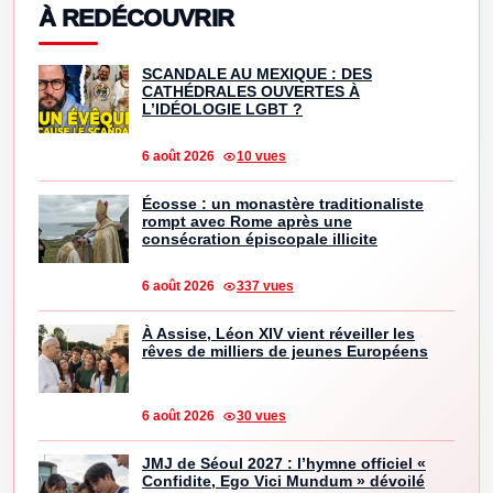
À REDÉCOUVRIR
SCANDALE AU MEXIQUE : DES
CATHÉDRALES OUVERTES À
L’IDÉOLOGIE LGBT ?
6 août 2026
10 vues
Écosse : un monastère traditionaliste
rompt avec Rome après une
consécration épiscopale illicite
6 août 2026
337 vues
À Assise, Léon XIV vient réveiller les
rêves de milliers de jeunes Européens
6 août 2026
30 vues
JMJ de Séoul 2027 : l’hymne officiel «
Confidite, Ego Vici Mundum » dévoilé