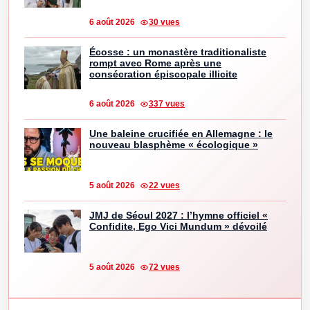
6 août 2026
30 vues
Écosse : un monastère traditionaliste
rompt avec Rome après une
consécration épiscopale illicite
6 août 2026
337 vues
Une baleine crucifiée en Allemagne : le
nouveau blasphème « écologique »
5 août 2026
22 vues
JMJ de Séoul 2027 : l’hymne officiel «
Confidite, Ego Vici Mundum » dévoilé
5 août 2026
72 vues