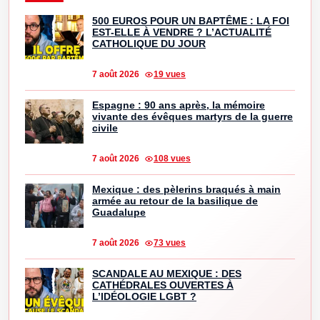
500 EUROS POUR UN BAPTÊME : LA FOI
EST-ELLE À VENDRE ? L’ACTUALITÉ
CATHOLIQUE DU JOUR
7 août 2026
19 vues
Espagne : 90 ans après, la mémoire
vivante des évêques martyrs de la guerre
civile
7 août 2026
108 vues
Mexique : des pèlerins braqués à main
armée au retour de la basilique de
Guadalupe
7 août 2026
73 vues
SCANDALE AU MEXIQUE : DES
CATHÉDRALES OUVERTES À
L’IDÉOLOGIE LGBT ?