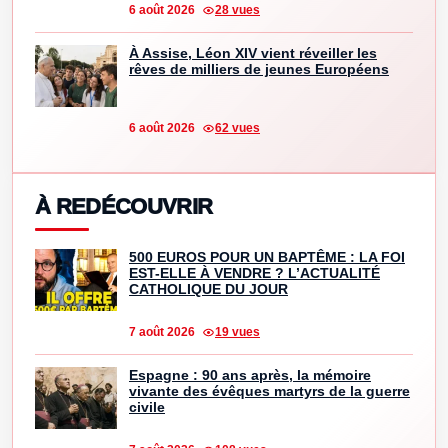
6 août 2026
28 vues
À Assise, Léon XIV vient réveiller les
rêves de milliers de jeunes Européens
6 août 2026
62 vues
À REDÉCOUVRIR
500 EUROS POUR UN BAPTÊME : LA FOI
EST-ELLE À VENDRE ? L’ACTUALITÉ
CATHOLIQUE DU JOUR
7 août 2026
19 vues
Espagne : 90 ans après, la mémoire
vivante des évêques martyrs de la guerre
civile