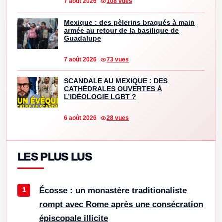
7 août 2026
108 vues
Mexique : des pèlerins braqués à main
armée au retour de la basilique de
Guadalupe
7 août 2026
73 vues
SCANDALE AU MEXIQUE : DES
CATHÉDRALES OUVERTES À
L’IDÉOLOGIE LGBT ?
6 août 2026
28 vues
LES PLUS LUS
Écosse : un monastère traditionaliste
rompt avec Rome après une consécration
épiscopale illicite