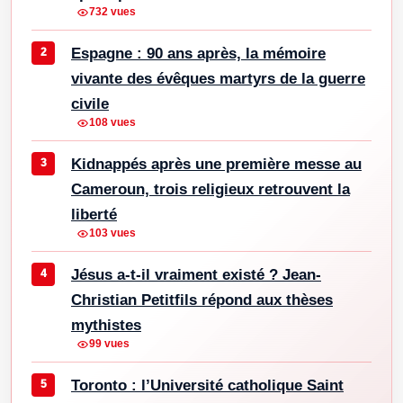
732 vues
Espagne : 90 ans après, la mémoire
vivante des évêques martyrs de la guerre
civile
108 vues
Kidnappés après une première messe au
Cameroun, trois religieux retrouvent la
liberté
103 vues
Jésus a-t-il vraiment existé ? Jean-
Christian Petitfils répond aux thèses
mythistes
99 vues
Toronto : l’Université catholique Saint