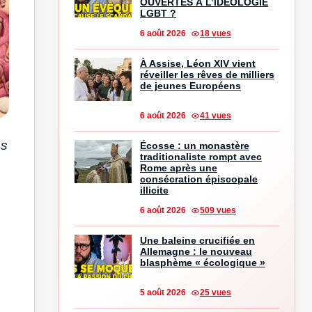
OUVERTES À L’IDÉOLOGIE
LGBT ?
6 août 2026
18 vues
À Assise, Léon XIV vient
réveiller les rêves de milliers
de jeunes Européens
6 août 2026
41 vues
es
Écosse : un monastère
traditionaliste rompt avec
Rome après une
consécration épiscopale
illicite
6 août 2026
509 vues
Une baleine crucifiée en
Allemagne : le nouveau
blasphème « écologique »
5 août 2026
25 vues