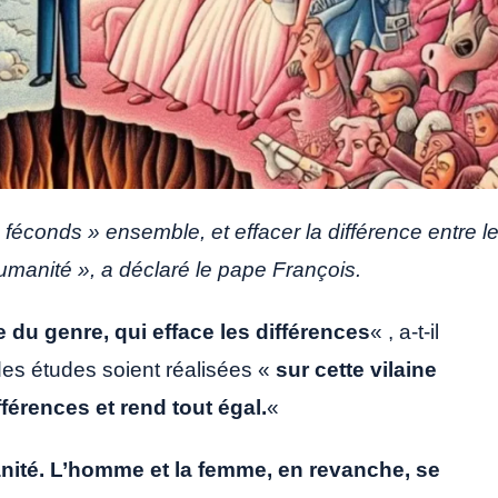
conds » ensemble, et effacer la différence entre l
umanité », a déclaré le pape François.
e du genre, qui efface les différences
« , a-t-il
des études soient réalisées «
sur cette vilaine
fférences et rend tout égal.
«
manité. L’homme et la femme, en revanche, se