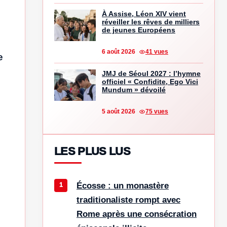
À Assise, Léon XIV vient
réveiller les rêves de milliers
de jeunes Européens
6 août 2026
41 vues
e
JMJ de Séoul 2027 : l’hymne
officiel « Confidite, Ego Vici
Mundum » dévoilé
5 août 2026
75 vues
LES PLUS LUS
Écosse : un monastère
traditionaliste rompt avec
Rome après une consécration