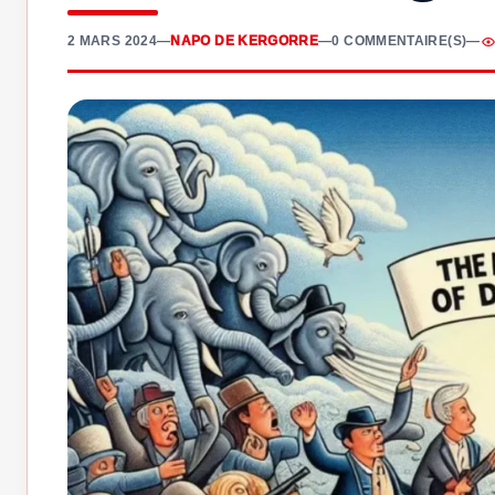
2 MARS 2024
—
NAPO DE KERGORRE
—
0 COMMENTAIRE(S)
—