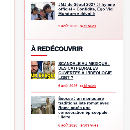
JMJ de Séoul 2027 : l’hymne
officiel « Confidite, Ego Vici
Mundum » dévoilé
5 août 2026
75 vues
À REDÉCOUVRIR
SCANDALE AU MEXIQUE :
DES CATHÉDRALES
OUVERTES À L’IDÉOLOGIE
LGBT ?
6 août 2026
18 vues
Écosse : un monastère
traditionaliste rompt avec
Rome après une
consécration épiscopale
illicite
6 août 2026
509 vues