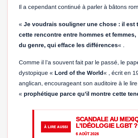
Il a cependant continué à parler à bâtons rom
«
Je voudrais souligner une chose : il est
cette rencontre entre hommes et femmes, p
du genre, qui efface les différences
« .
Comme il l’a souvent fait par le passé, le pap
dystopique «
Lord of the World
« , écrit en 
anglican, encourageant son auditoire à le lir
«
prophétique parce qu’il montre cette ten
SCANDALE AU MEXIQ
L’IDÉOLOGIE LGBT ?
À LIRE AUSSI
6 AOÛT 2026