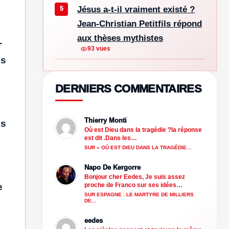
Jésus a-t-il vraiment existé ?
Jean-Christian Petitfils répond
aux thèses mythistes
-
93 vues
ns
DERNIERS COMMENTAIRES
Thierry Monti
és
Où est Dieu dans la tragédie ?la réponse
est dit .Dans les…
SUR « OÙ EST DIEU DANS LA TRAGÉDIE…
Napo De Kergorre
Bonjour cher Eedes, Je suis assez
proche de Franco sur ses idées…
e
SUR ESPAGNE : LE MARTYRE DE MILLIERS
DE…
eedes