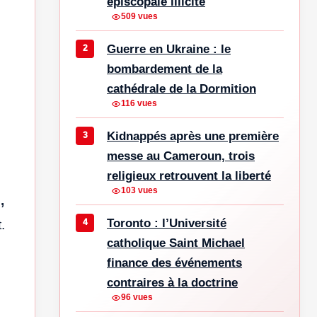
épiscopale illicite
509 vues
Guerre en Ukraine : le
bombardement de la
cathédrale de la Dormition
116 vues
Kidnappés après une première
messe au Cameroun, trois
religieux retrouvent la liberté
103 vues
,
Toronto : l’Université
t.
catholique Saint Michael
finance des événements
contraires à la doctrine
96 vues