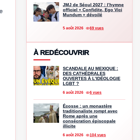
JMJ de Séoul 2027 : l’hymne
officiel « Confidite, Ego Vici
re
Mundum » dévoilé
5 août 2026
69 vues
À REDÉCOUVRIR
SCANDALE AU MEXIQUE :
DES CATHÉDRALES
OUVERTES À L’IDÉOLOGIE
LGBT ?
6 août 2026
6 vues
Écosse : un monastère
traditionaliste rompt avec
Rome après une
consécration épiscopale
illicite
6 août 2026
104 vues