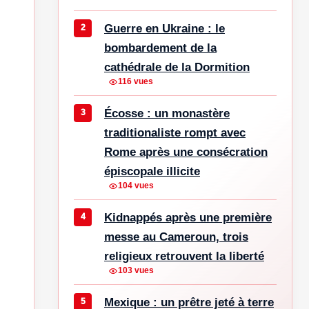
Guerre en Ukraine : le
bombardement de la
cathédrale de la Dormition
116 vues
Écosse : un monastère
traditionaliste rompt avec
Rome après une consécration
épiscopale illicite
104 vues
Kidnappés après une première
messe au Cameroun, trois
religieux retrouvent la liberté
103 vues
Mexique : un prêtre jeté à terre