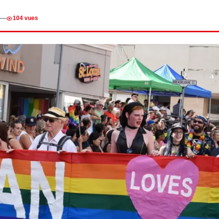
—
104 vues