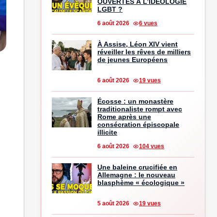
OUVERTES À L’IDÉOLOGIE
LGBT ?
6 août 2026
6 vues
À Assise, Léon XIV vient
réveiller les rêves de milliers
de jeunes Européens
6 août 2026
19 vues
s
Écosse : un monastère
traditionaliste rompt avec
Rome après une
consécration épiscopale
illicite
6 août 2026
104 vues
Une baleine crucifiée en
Allemagne : le nouveau
blasphème « écologique »
5 août 2026
19 vues