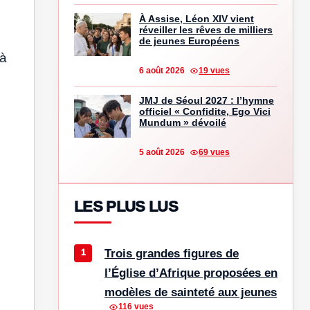
À Assise, Léon XIV vient
réveiller les rêves de milliers
de jeunes Européens
 à
6 août 2026
19 vues
JMJ de Séoul 2027 : l’hymne
officiel « Confidite, Ego Vici
Mundum » dévoilé
5 août 2026
69 vues
LES PLUS LUS
Trois grandes figures de
l’Église d’Afrique proposées en
modèles de sainteté aux jeunes
116 vues