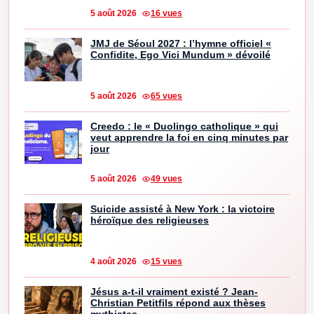
5 août 2026
16 vues
JMJ de Séoul 2027 : l’hymne officiel «
Confidite, Ego Vici Mundum » dévoilé
5 août 2026
65 vues
Creedo : le « Duolingo catholique » qui
veut apprendre la foi en cinq minutes par
jour
5 août 2026
49 vues
Suicide assisté à New York : la victoire
héroïque des religieuses
4 août 2026
15 vues
Jésus a-t-il vraiment existé ? Jean-
Christian Petitfils répond aux thèses
mythistes