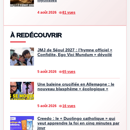
4 août 2026
81 vues
À REDÉCOUVRIR
JMJ de Séoul 2027 : l’hymne officiel «
Confidite, Ego Vici Mundum » dévoilé
5 août 2026
65 vues
Une baleine crucifiée en Allemagne : le
nouveau blasphème « écologique »
5 août 2026
16 vues
Creedo : le « Duolingo catholique » qui
veut apprendre la foi en cinq minutes par
jour