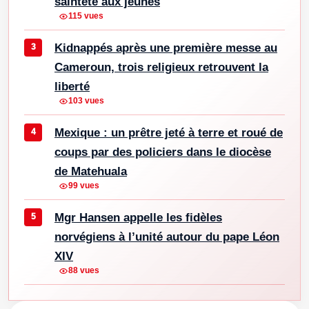
sainteté aux jeunes
115 vues
Kidnappés après une première messe au
Cameroun, trois religieux retrouvent la
liberté
103 vues
Mexique : un prêtre jeté à terre et roué de
coups par des policiers dans le diocèse
de Matehuala
99 vues
Mgr Hansen appelle les fidèles
norvégiens à l’unité autour du pape Léon
XIV
88 vues