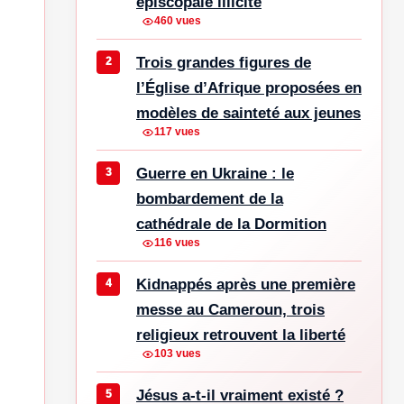
épiscopale illicite
460 vues
Trois grandes figures de
l’Église d’Afrique proposées en
modèles de sainteté aux jeunes
117 vues
Guerre en Ukraine : le
bombardement de la
cathédrale de la Dormition
116 vues
Kidnappés après une première
messe au Cameroun, trois
religieux retrouvent la liberté
103 vues
Jésus a-t-il vraiment existé ?