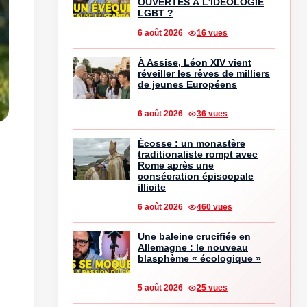
OUVERTES À L’IDÉOLOGIE
LGBT ?
6 août 2026
16 vues
À Assise, Léon XIV vient
réveiller les rêves de milliers
de jeunes Européens
6 août 2026
36 vues
Écosse : un monastère
traditionaliste rompt avec
Rome après une
consécration épiscopale
illicite
6 août 2026
460 vues
Une baleine crucifiée en
Allemagne : le nouveau
blasphème « écologique »
5 août 2026
25 vues