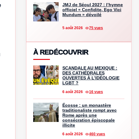
e
JMJ de Séoul 2027 : l’hymne
officiel « Confidite, Ego Vici
Mundum » dévoilé
5 août 2026
75 vues
À REDÉCOUVRIR
u
SCANDALE AU MEXIQUE :
DES CATHÉDRALES
OUVERTES À L’IDÉOLOGIE
LGBT ?
6 août 2026
16 vues
Écosse : un monastère
traditionaliste rompt avec
Rome après une
consécration épiscopale
illicite
6 août 2026
460 vues