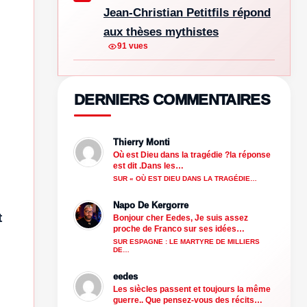
Jean-Christian Petitfils répond
aux thèses mythistes
91 vues
DERNIERS COMMENTAIRES
Thierry Monti
Où est Dieu dans la tragédie ?la réponse
est dit .Dans les…
SUR « OÙ EST DIEU DANS LA TRAGÉDIE…
s
Napo De Kergorre
t
Bonjour cher Eedes, Je suis assez
proche de Franco sur ses idées…
SUR ESPAGNE : LE MARTYRE DE MILLIERS
DE…
eedes
Les siècles passent et toujours la même
guerre.. Que pensez-vous des récits…