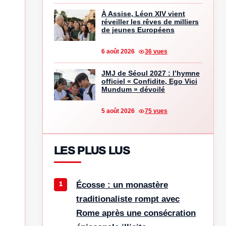
À Assise, Léon XIV vient
réveiller les rêves de milliers
de jeunes Européens
6 août 2026
36 vues
JMJ de Séoul 2027 : l’hymne
officiel « Confidite, Ego Vici
Mundum » dévoilé
5 août 2026
75 vues
LES PLUS LUS
Écosse : un monastère
traditionaliste rompt avec
Rome après une consécration