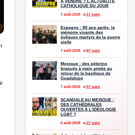
À VENDRE ? L’ACTUALITÉ
CATHOLIQUE DU JOUR
7 août 2026
17 vues
Espagne : 90 ans après, la
mémoire vivante des
évêques martyrs de la guerre
civile
n
7 août 2026
97 vues
Mexique : des pèlerins
braqués à main armée au
retour de la basilique de
Guadalupe
ir
7 août 2026
57 vues
SCANDALE AU MEXIQUE :
DES CATHÉDRALES
OUVERTES À L’IDÉOLOGIE
LGBT ?
6 août 2026
27 vues