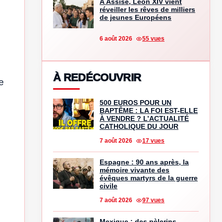
À Assise, Léon XIV vient
réveiller les rêves de milliers
de jeunes Européens
6 août 2026
55 vues
À REDÉCOUVRIR
e
500 EUROS POUR UN
BAPTÊME : LA FOI EST-ELLE
À VENDRE ? L’ACTUALITÉ
CATHOLIQUE DU JOUR
7 août 2026
17 vues
Espagne : 90 ans après, la
mémoire vivante des
évêques martyrs de la guerre
civile
7 août 2026
97 vues
Mexique : des pèlerins