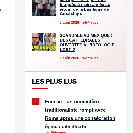
braqués à main armée au
a
retour de la basilique de
Guadalupe
7 août 2026
57 vues
SCANDALE AU MEXIQUE :
DES CATHÉDRALES
OUVERTES À L’IDÉOLOGIE
LGBT ?
6 août 2026
27 vues
LES PLUS LUS
Écosse : un monastère
traditionaliste rompt avec
Rome après une consécration
épiscopale illicite
669 vues