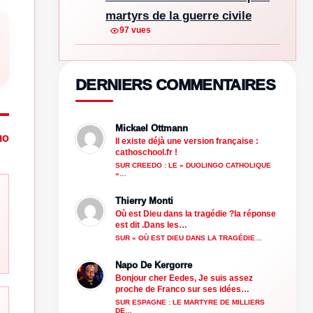
martyrs de la guerre civile
97 vues
DERNIERS COMMENTAIRES
Mickael Ottmann
HO
Il existe déjà une version française :
cathoschool.fr !
SUR CREEDO : LE « DUOLINGO CATHOLIQUE
»…
Thierry Monti
Où est Dieu dans la tragédie ?la réponse
est dit .Dans les…
SUR « OÙ EST DIEU DANS LA TRAGÉDIE…
Napo De Kergorre
Bonjour cher Eedes, Je suis assez
proche de Franco sur ses idées…
SUR ESPAGNE : LE MARTYRE DE MILLIERS
DE…