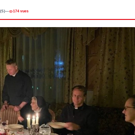
(S)
—
174 vues