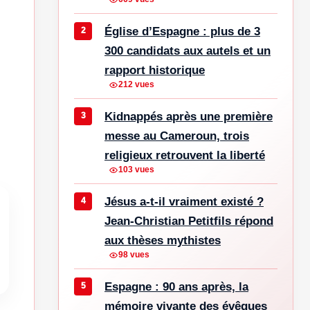
Église d’Espagne : plus de 3
300 candidats aux autels et un
rapport historique
212 vues
Kidnappés après une première
messe au Cameroun, trois
religieux retrouvent la liberté
103 vues
Jésus a-t-il vraiment existé ?
Jean-Christian Petitfils répond
aux thèses mythistes
98 vues
Espagne : 90 ans après, la
mémoire vivante des évêques