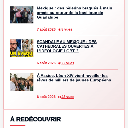
Mexique : des pèlerins braqués à main
armée au retour de la basilique de
Guadalupe
7 août 2026
8 vues
SCANDALE AU MEXIQUE : DES
CATHÉDRALES OUVERTES À
L’IDÉOLOGIE LGBT ?
6 août 2026
22 vues
À Assise, Léon XIV vient réveiller les
rêves de milliers de jeunes Européens
6 août 2026
43 vues
À REDÉCOUVRIR