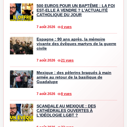
500 EUROS POUR UN BAPTÊME : LA FOI
EST-ELLE À VENDRE ? L’ACTUALITÉ
CATHOLIQUE DU JOUR
7 août 2026
4 vues
Espagne : 90 ans après, la mémoire
vivante des évêques martyrs de la guerre
civile
7 août 2026
21 vues
Mexique : des pèlerins braqués à main
armée au retour de la basilique de
Guadalupe
7 août 2026
8 vues
SCANDALE AU MEXIQUE : DES
CATHÉDRALES OUVERTES À
L’IDÉOLOGIE LGBT ?