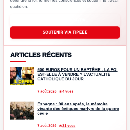
défendre la foi, former les consciences et soutenir le travail
quotidien.
SOUTENIR VIA PAYPAL
SOUTENIR VIA TIPEEE
ARTICLES RÉCENTS
500 EUROS POUR UN BAPTÊME : LA FOI
EST-ELLE À VENDRE ? L’ACTUALITÉ
CATHOLIQUE DU JOUR
7 août 2026
4 vues
Espagne : 90 ans après, la mémoire
vivante des évêques martyrs de la guerre
civile
7 août 2026
21 vues