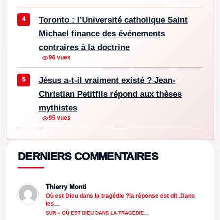
Toronto : l’Université catholique Saint
Michael finance des événements
contraires à la doctrine
96 vues
Jésus a-t-il vraiment existé ? Jean-
Christian Petitfils répond aux thèses
mythistes
95 vues
DERNIERS COMMENTAIRES
Thierry Monti
Où est Dieu dans la tragédie ?la réponse est dit .Dans
les…
SUR « OÙ EST DIEU DANS LA TRAGÉDIE…