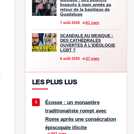
braqués à main armée au
retour de la basilique de
Guadalupe
7 août 2026
61 vues
SCANDALE AU MEXIQUE :
DES CATHÉDRALES
OUVERTES À L’IDÉOLOGIE
LGBT ?
6 août 2026
27 vues
x
LES PLUS LUS
Écosse : un monastère
traditionaliste rompt avec
Rome après une consécration
épiscopale illicite
687 vues