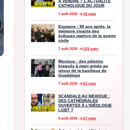
À VENDRE ? L’ACTUALITÉ
CATHOLIQUE DU JOUR
7 août 2026
18 vues
Espagne : 90 ans après, la
mémoire vivante des
évêques martyrs de la guerre
civile
7 août 2026
101 vues
Mexique : des pèlerins
braqués à main armée au
retour de la basilique de
Guadalupe
7 août 2026
61 vues
SCANDALE AU MEXIQUE :
DES CATHÉDRALES
OUVERTES À L’IDÉOLOGIE
LGBT ?
6 août 2026
27 vues
e