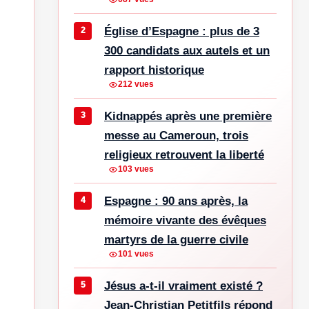
Église d’Espagne : plus de 3
300 candidats aux autels et un
rapport historique
212 vues
Kidnappés après une première
messe au Cameroun, trois
religieux retrouvent la liberté
103 vues
Espagne : 90 ans après, la
mémoire vivante des évêques
martyrs de la guerre civile
101 vues
Jésus a-t-il vraiment existé ?
Jean-Christian Petitfils répond