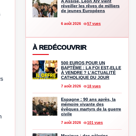
À Assise, Léon XIV vient
réveiller les rêves de milliers
de jeunes Européens
s
6 août 2026
57 vues
À REDÉCOUVRIR
500 EUROS POUR UN
BAPTÊME : LA FOI EST-ELLE
À VENDRE ? L’ACTUALITÉ
CATHOLIQUE DU JOUR
rs
7 août 2026
18 vues
Espagne : 90 ans après, la
mémoire vivante des
évêques martyrs de la guerre
civile
n
7 août 2026
101 vues
Mexique : des pèlerins