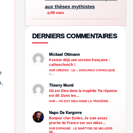
aux thèses mythistes
99 vues
DERNIERS COMMENTAIRES
Mickael Ottmann
Il existe déjà une version française :
cathoschool.fr !
SUR CREEDO : LE « DUOLINGO CATHOLIQUE
e
»…
n,
Thierry Monti
Où est Dieu dans la tragédie ?la réponse
est dit .Dans les…
SUR « OÙ EST DIEU DANS LA TRAGÉDIE…
Napo De Kergorre
Bonjour cher Eedes, Je suis assez
proche de Franco sur ses idées…
SUR ESPAGNE : LE MARTYRE DE MILLIERS
DE…