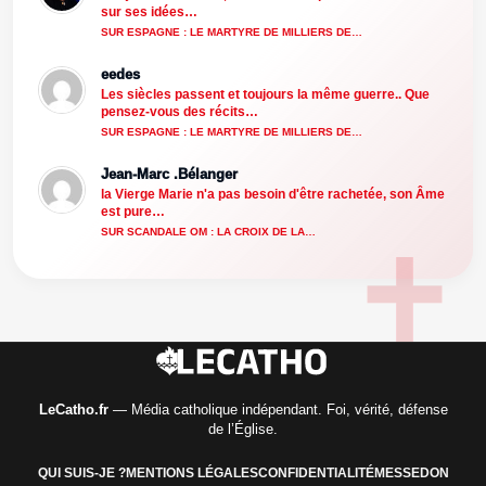
sur ses idées…
SUR ESPAGNE : LE MARTYRE DE MILLIERS DE…
eedes
Les siècles passent et toujours la même guerre.. Que
pensez-vous des récits…
SUR ESPAGNE : LE MARTYRE DE MILLIERS DE…
Jean-Marc .Bélanger
la Vierge Marie n'a pas besoin d'être rachetée, son Âme
est pure…
SUR SCANDALE OM : LA CROIX DE LA…
LeCatho.fr
— Média catholique indépendant. Foi, vérité, défense
de l’Église.
QUI SUIS-JE ?
MENTIONS LÉGALES
CONFIDENTIALITÉ
MESSE
DON