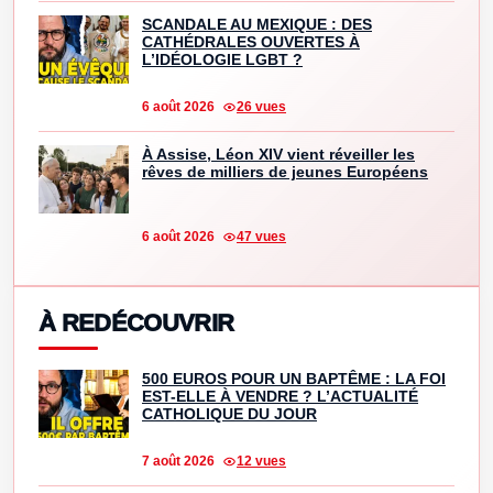
SCANDALE AU MEXIQUE : DES
CATHÉDRALES OUVERTES À
L’IDÉOLOGIE LGBT ?
6 août 2026
26 vues
À Assise, Léon XIV vient réveiller les
rêves de milliers de jeunes Européens
6 août 2026
47 vues
À REDÉCOUVRIR
500 EUROS POUR UN BAPTÊME : LA FOI
EST-ELLE À VENDRE ? L’ACTUALITÉ
CATHOLIQUE DU JOUR
7 août 2026
12 vues