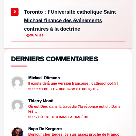
Toronto : l’Université catholique Saint
Michael finance des événements
contraires à la doctrine
96 vues
DERNIERS COMMENTAIRES
Mickael Ottmann
Il existe déjà une version française : cathoschool.fr !
SUR CREEDO : LE « DUOLINGO CATHOLIQUE »…
Thierry Monti
Où est Dieu dans la tragédie ?la réponse est dit .Dans
les…
SUR « OÙ EST DIEU DANS LA TRAGÉDIE…
Napo De Kergorre
Bonjour cher Eedes, Je suis assez proche de Franco