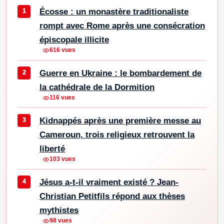
Écosse : un monastère traditionaliste
rompt avec Rome après une consécration
épiscopale illicite
616 vues
Guerre en Ukraine : le bombardement de
la cathédrale de la Dormition
116 vues
Kidnappés après une première messe au
Cameroun, trois religieux retrouvent la
liberté
103 vues
Jésus a-t-il vraiment existé ? Jean-
Christian Petitfils répond aux thèses
mythistes
98 vues