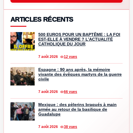
ARTICLES RÉCENTS
500 EUROS POUR UN BAPTÊME : LA FOI
EST-ELLE À VENDRE ? L’ACTUALITÉ
CATHOLIQUE DU JOUR
7 août 2026
12 vues
Espagne : 90 ans après, la mémoire
vivante des évêques martyrs de la guerre
civile
7 août 2026
66 vues
Mexique : des pèlerins braqués à main
armée au retour de la basilique de
Guadalupe
7 août 2026
38 vues