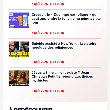
5 août 2026
65 vues
Creedo : le « Duolingo catholique » qui
veut apprendre la foi en cinq minutes par
jour
5 août 2026
49 vues
Suicide assisté à New York : la victoire
héroïque des religieuses
4 août 2026
15 vues
Jésus a-t-il vraiment existé ? Jean-
Christian Petitfils répond aux thèses
mythistes
4 août 2026
81 vues