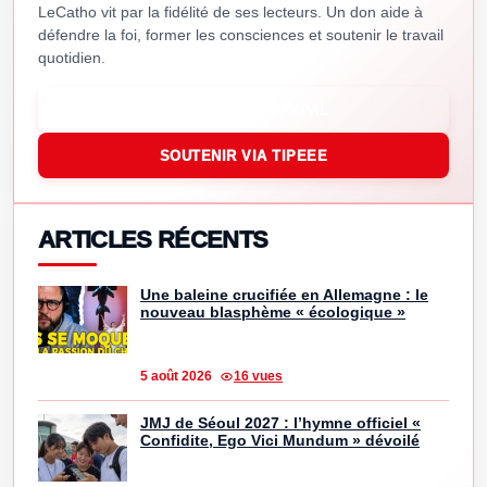
LeCatho vit par la fidélité de ses lecteurs. Un don aide à
défendre la foi, former les consciences et soutenir le travail
quotidien.
SOUTENIR VIA PAYPAL
SOUTENIR VIA TIPEEE
ARTICLES RÉCENTS
Une baleine crucifiée en Allemagne : le
nouveau blasphème « écologique »
5 août 2026
16 vues
JMJ de Séoul 2027 : l’hymne officiel «
Confidite, Ego Vici Mundum » dévoilé