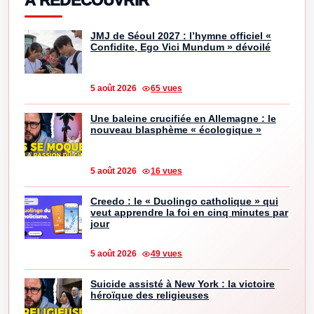
À REDÉCOUVRIR
JMJ de Séoul 2027 : l’hymne officiel «
Confidite, Ego Vici Mundum » dévoilé
5 août 2026
65 vues
Une baleine crucifiée en Allemagne : le
nouveau blasphème « écologique »
5 août 2026
16 vues
Creedo : le « Duolingo catholique » qui
veut apprendre la foi en cinq minutes par
jour
5 août 2026
49 vues
Suicide assisté à New York : la victoire
héroïque des religieuses