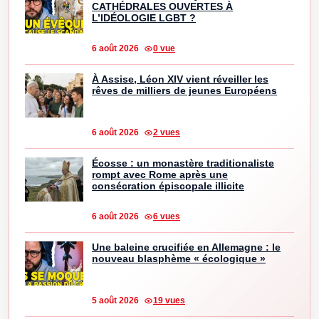
CATHÉDRALES OUVERTES À
L’IDÉOLOGIE LGBT ?
6 août 2026
0 vue
À Assise, Léon XIV vient réveiller les
rêves de milliers de jeunes Européens
6 août 2026
2 vues
Écosse : un monastère traditionaliste
rompt avec Rome après une
consécration épiscopale illicite
6 août 2026
6 vues
Une baleine crucifiée en Allemagne : le
nouveau blasphème « écologique »
5 août 2026
19 vues