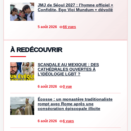
JMJ de Séoul 2027 : l’hymne officiel «
Confidite, Ego Vici Mundum » dévoilé
5 août 2026
66 vues
À REDÉCOUVRIR
SCANDALE AU MEXIQUE : DES
CATHÉDRALES OUVERTES À
L’IDÉOLOGIE LGBT ?
6 août 2026
0 vue
Écosse : un monastère traditionaliste
rompt avec Rome après une
consécration épiscopale illicite
6 août 2026
6 vues