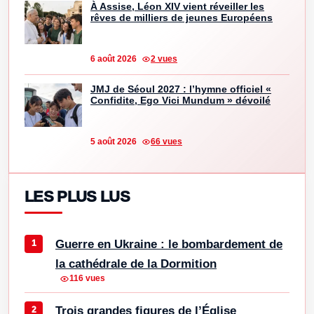
À Assise, Léon XIV vient réveiller les
rêves de milliers de jeunes Européens
6 août 2026
2 vues
JMJ de Séoul 2027 : l’hymne officiel «
Confidite, Ego Vici Mundum » dévoilé
5 août 2026
66 vues
LES PLUS LUS
Guerre en Ukraine : le bombardement de
la cathédrale de la Dormition
116 vues
Trois grandes figures de l’Église