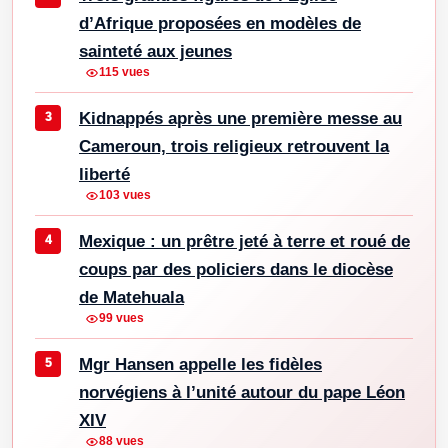
d’Afrique proposées en modèles de
sainteté aux jeunes
115 vues
Kidnappés après une première messe au
Cameroun, trois religieux retrouvent la
liberté
103 vues
Mexique : un prêtre jeté à terre et roué de
coups par des policiers dans le diocèse
de Matehuala
99 vues
Mgr Hansen appelle les fidèles
norvégiens à l’unité autour du pape Léon
XIV
88 vues