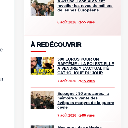
À Assise, Léon XIV vient
réveiller les rêves de milliers
de jeunes Européens
6 août 2026
55 vues
À REDÉCOUVRIR
ue
500 EUROS POUR UN
BAPTÊME : LA FOI EST-ELLE
À VENDRE ? L’ACTUALITÉ
CATHOLIQUE DU JOUR
ur
7 août 2026
15 vues
Espagne : 90 ans après, la
mémoire vivante des
évêques martyrs de la guerre
civile
7 août 2026
86 vues
Mexique : des pèlerins