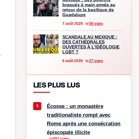
braqués à main armée au
retour de la basilique de
Guadalupe
7 août 2026
56 vues
SCANDALE AU MEXIQUE :
DES CATHÉDRALES
OUVERTES À L’IDÉOLOGIE
LGBT ?
-
6 août 2026
27 vues
LES PLUS LUS
Écosse : un monastère
traditionaliste rompt avec
Rome après une consécration
épiscopale illicite
651 vues