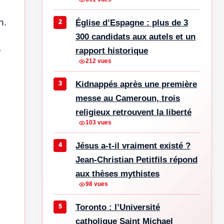
n.
Église d’Espagne : plus de 3
300 candidats aux autels et un
e
rapport historique
212 vues
Kidnappés après une première
messe au Cameroun, trois
religieux retrouvent la liberté
103 vues
Jésus a-t-il vraiment existé ?
Jean-Christian Petitfils répond
aux thèses mythistes
98 vues
Toronto : l’Université
catholique Saint Michael