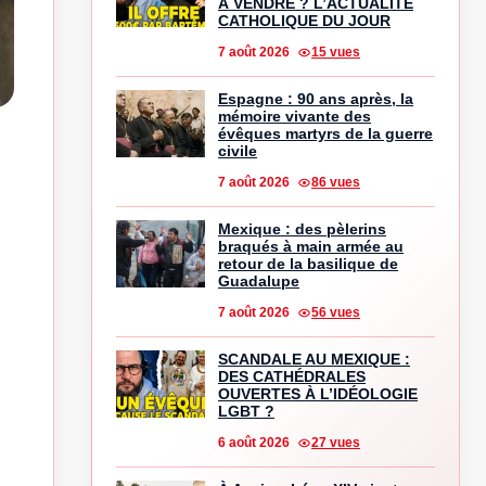
À VENDRE ? L’ACTUALITÉ
CATHOLIQUE DU JOUR
7 août 2026
15 vues
Espagne : 90 ans après, la
mémoire vivante des
évêques martyrs de la guerre
civile
7 août 2026
86 vues
Mexique : des pèlerins
braqués à main armée au
retour de la basilique de
Guadalupe
7 août 2026
56 vues
SCANDALE AU MEXIQUE :
DES CATHÉDRALES
OUVERTES À L’IDÉOLOGIE
LGBT ?
6 août 2026
27 vues