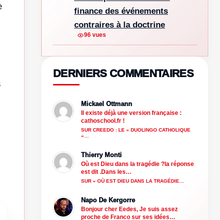
e
finance des événements
contraires à la doctrine
96 vues
DERNIERS COMMENTAIRES
s
Mickael Ottmann
Il existe déjà une version française :
cathoschool.fr !
SUR CREEDO : LE « DUOLINGO CATHOLIQUE
s
»…
Thierry Monti
Où est Dieu dans la tragédie ?la réponse
est dit .Dans les…
SUR « OÙ EST DIEU DANS LA TRAGÉDIE…
Napo De Kergorre
Bonjour cher Eedes, Je suis assez
proche de Franco sur ses idées…