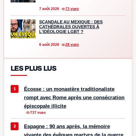
7 août 2026
73 vues
SCANDALE AU MEXIQUE : DES
CATHÉDRALES OUVERTES À
L’IDÉOLOGIE LGBT ?
6 août 2026
28 vues
LES PLUS LUS
Écosse : un monastère traditionaliste
rompt avec Rome après une consécration
épiscopale illicite
737 vues
Espagne : 90 ans après, la mémoire
vivante des évêques martyrs de la guerre