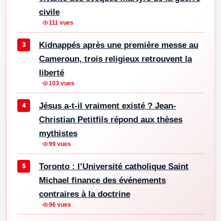
civile
111 vues
Kidnappés après une première messe au
Cameroun, trois religieux retrouvent la
liberté
103 vues
Jésus a-t-il vraiment existé ? Jean-
Christian Petitfils répond aux thèses
mythistes
99 vues
Toronto : l’Université catholique Saint
Michael finance des événements
contraires à la doctrine
96 vues