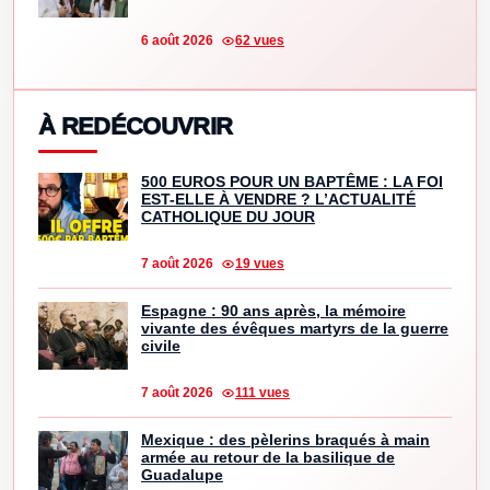
6 août 2026
62 vues
À REDÉCOUVRIR
500 EUROS POUR UN BAPTÊME : LA FOI
EST-ELLE À VENDRE ? L’ACTUALITÉ
CATHOLIQUE DU JOUR
7 août 2026
19 vues
Espagne : 90 ans après, la mémoire
vivante des évêques martyrs de la guerre
civile
7 août 2026
111 vues
Mexique : des pèlerins braqués à main
armée au retour de la basilique de
Guadalupe