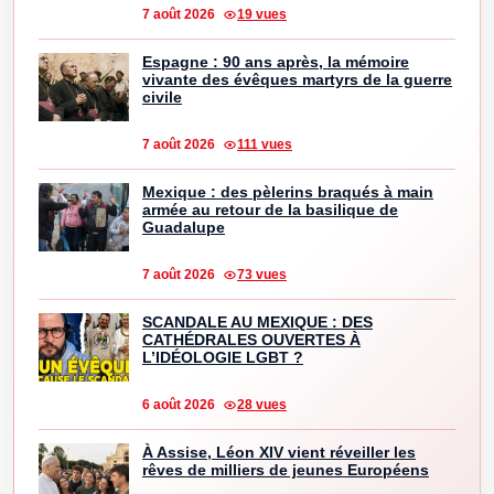
7 août 2026
19 vues
Espagne : 90 ans après, la mémoire
vivante des évêques martyrs de la guerre
civile
7 août 2026
111 vues
Mexique : des pèlerins braqués à main
armée au retour de la basilique de
Guadalupe
7 août 2026
73 vues
SCANDALE AU MEXIQUE : DES
CATHÉDRALES OUVERTES À
L’IDÉOLOGIE LGBT ?
6 août 2026
28 vues
À Assise, Léon XIV vient réveiller les
rêves de milliers de jeunes Européens