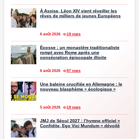
À Assise, Léon XIV vient réveiller les
rêves de milliers de jeunes Européens
6 août 2026
19 vues
Écosse : un monastère traditionaliste
rompt avec Rome après une
consécration épiscopale illicite
6 août 2026
97 vues
Une baleine crucifiée en Allemagne : le
nouveau blasphème « écologique »
5 août 2026
19 vues
JMJ de Séoul 2027 : l’hymne officiel «
Confidite, Ego Vici Mundum » dévoilé