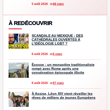
5 août 2026
68 vues
À REDÉCOUVRIR
SCANDALE AU MEXIQUE : DES
CATHÉDRALES OUVERTES À
L’IDÉOLOGIE LGBT ?
6 août 2026
6 vues
Écosse : un monastère traditionaliste
rompt avec Rome après une
consécration épiscopale illicite
6 août 2026
97 vues
À Assise, Léon XIV vient réveiller les
rêves de milliers de jeunes Européens