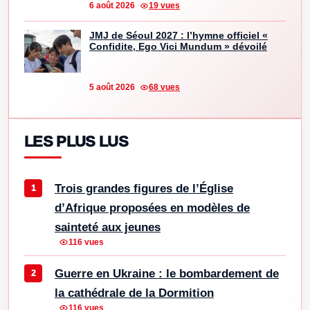
6 août 2026
19 vues
JMJ de Séoul 2027 : l’hymne officiel «
Confidite, Ego Vici Mundum » dévoilé
5 août 2026
68 vues
LES PLUS LUS
Trois grandes figures de l’Église
d’Afrique proposées en modèles de
sainteté aux jeunes
116 vues
Guerre en Ukraine : le bombardement de
la cathédrale de la Dormition
116 vues