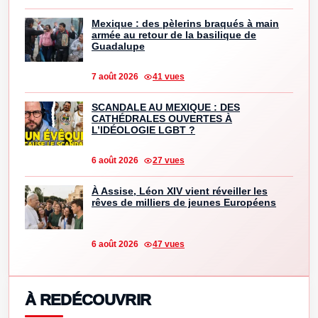
Mexique : des pèlerins braqués à main
armée au retour de la basilique de
Guadalupe
7 août 2026
41 vues
SCANDALE AU MEXIQUE : DES
CATHÉDRALES OUVERTES À
L’IDÉOLOGIE LGBT ?
6 août 2026
27 vues
À Assise, Léon XIV vient réveiller les
rêves de milliers de jeunes Européens
6 août 2026
47 vues
À REDÉCOUVRIR