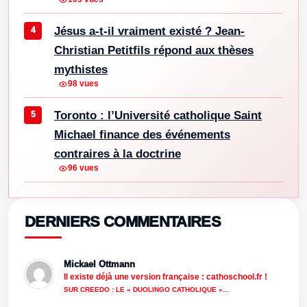
Jésus a-t-il vraiment existé ? Jean-
Christian Petitfils répond aux thèses
mythistes
98 vues
Toronto : l’Université catholique Saint
Michael finance des événements
contraires à la doctrine
96 vues
DERNIERS COMMENTAIRES
Mickael Ottmann
Il existe déjà une version française : cathoschool.fr !
SUR CREEDO : LE « DUOLINGO CATHOLIQUE »…