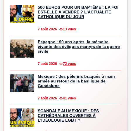
500 EUROS POUR UN BAPTÊME : LA FOI
EST-ELLE À VENDRE ? L’ACTUALITÉ
CATHOLIQUE DU JOUR
7 août 2026
13 vues
Espagne : 90 ans après, la mémoire
vivante des évêques martyrs de la guerre
civile
7 août 2026
72 vues
Mexique : des pèlerins braqués à main
armée au retour de la basilique de
Guadalupe
7 août 2026
41 vues
SCANDALE AU MEXIQUE : DES
CATHÉDRALES OUVERTES À
L’IDÉOLOGIE LGBT ?