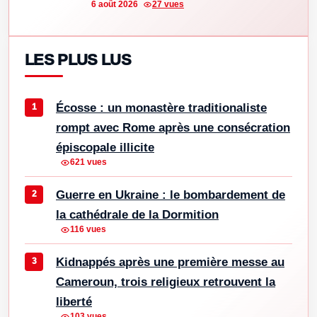
6 août 2026
27 vues
LES PLUS LUS
Écosse : un monastère traditionaliste
rompt avec Rome après une consécration
épiscopale illicite
621 vues
Guerre en Ukraine : le bombardement de
la cathédrale de la Dormition
116 vues
Kidnappés après une première messe au
Cameroun, trois religieux retrouvent la
liberté
103 vues