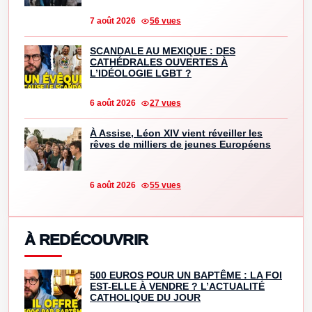
7 août 2026
56 vues
SCANDALE AU MEXIQUE : DES
CATHÉDRALES OUVERTES À
L’IDÉOLOGIE LGBT ?
6 août 2026
27 vues
À Assise, Léon XIV vient réveiller les
rêves de milliers de jeunes Européens
6 août 2026
55 vues
À REDÉCOUVRIR
500 EUROS POUR UN BAPTÊME : LA FOI
EST-ELLE À VENDRE ? L’ACTUALITÉ
CATHOLIQUE DU JOUR