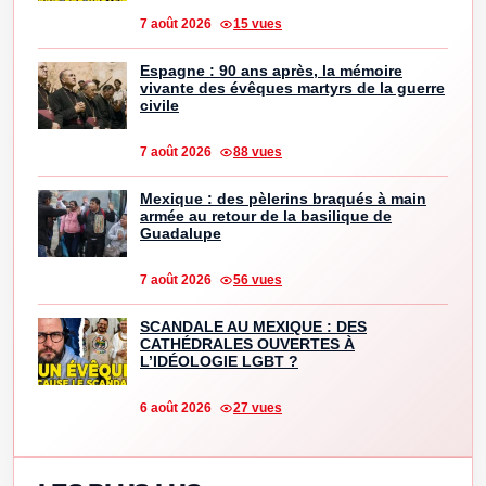
7 août 2026
15 vues
Espagne : 90 ans après, la mémoire
vivante des évêques martyrs de la guerre
civile
7 août 2026
88 vues
Mexique : des pèlerins braqués à main
armée au retour de la basilique de
Guadalupe
7 août 2026
56 vues
SCANDALE AU MEXIQUE : DES
CATHÉDRALES OUVERTES À
L’IDÉOLOGIE LGBT ?
6 août 2026
27 vues