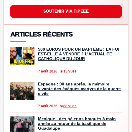
SOUTENIR VIA TIPEEE
ARTICLES RÉCENTS
500 EUROS POUR UN BAPTÊME : LA FOI
EST-ELLE À VENDRE ? L’ACTUALITÉ
CATHOLIQUE DU JOUR
7 août 2026
15 vues
Espagne : 90 ans après, la mémoire
vivante des évêques martyrs de la guerre
civile
7 août 2026
88 vues
Mexique : des pèlerins braqués à main
armée au retour de la basilique de
Guadalupe