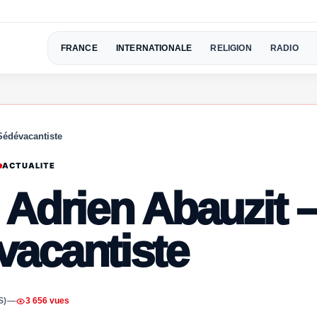
FRANCE
INTERNATIONALE
RELIGION
RADIO
Sédévacantiste
ACTUALITE
 Adrien Abauzit 
vacantiste
S)
—
3 656 vues