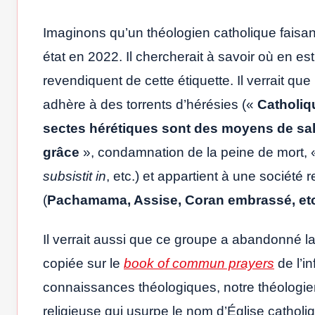
Imaginons qu’un théologien catholique faisant
état en 2022. Il chercherait à savoir où en est
revendiquent de cette étiquette. Il verrait qu
adhère à des torrents d’hérésies («
Catholiq
sectes hérétiques sont des moyens de sal
grâce
», condamnation de la peine de mort,
subsistit in
, etc.) et appartient à une société 
(
Pachamama, Assise, Coran embrassé, etc
Il verrait aussi que ce groupe a abandonné l
copiée sur le
book of commun prayers
de l’i
connaissances théologiques, notre théologien
religieuse qui usurpe le nom d’Église catholi