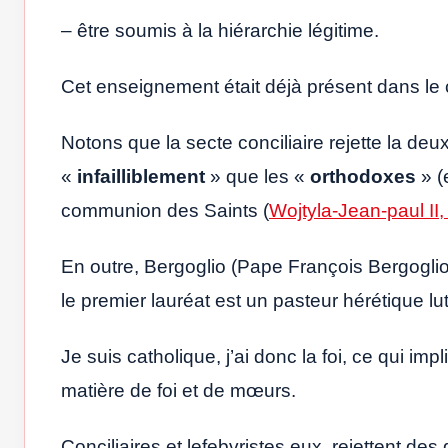
– être soumis à la hiérarchie légitime.
Cet enseignement était déjà présent dans le 
Notons que la secte conciliaire rejette la deu
«
infailliblement
» que les «
orthodoxes
» (
communion des Saints (
Wojtyla-Jean-paul II
En outre, Bergoglio (Pape François Bergoglio)
le premier lauréat est un pasteur hérétique lu
Je suis catholique, j’ai donc la foi, ce qui im
matière de foi et de mœurs.
Conciliaires et lefebvristes eux, rejettent de