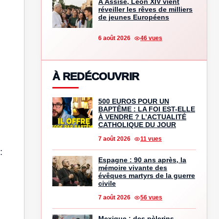
À Assise, Léon XIV vient
réveiller les rêves de milliers
de jeunes Européens
6 août 2026
46 vues
À REDÉCOUVRIR
500 EUROS POUR UN
BAPTÊME : LA FOI EST-ELLE
À VENDRE ? L’ACTUALITÉ
CATHOLIQUE DU JOUR
7 août 2026
11 vues
:
Espagne : 90 ans après, la
mémoire vivante des
évêques martyrs de la guerre
civile
7 août 2026
56 vues
Mexique : des pèlerins