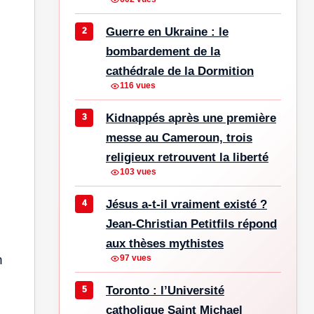
Guerre en Ukraine : le
bombardement de la
cathédrale de la Dormition
116 vues
Kidnappés après une première
messe au Cameroun, trois
religieux retrouvent la liberté
103 vues
Jésus a-t-il vraiment existé ?
Jean-Christian Petitfils répond
aux thèses mythistes
n
97 vues
Toronto : l’Université
catholique Saint Michael