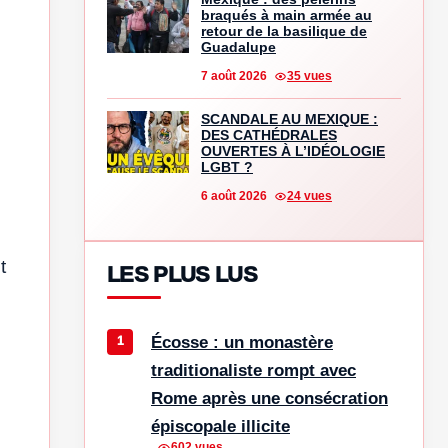
braqués à main armée au
retour de la basilique de
Guadalupe
7 août 2026
35 vues
SCANDALE AU MEXIQUE :
DES CATHÉDRALES
OUVERTES À L’IDÉOLOGIE
LGBT ?
6 août 2026
24 vues
t
LES PLUS LUS
Écosse : un monastère
traditionaliste rompt avec
Rome après une consécration
épiscopale illicite
602 vues