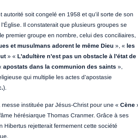
 autorité soit congelé en 1958 et qu’il sorte de son
 l’Église. Il constaterait que plusieurs groupes se
e le premier groupe en nombre, celui des conciliaires,
ues et musulmans adorent le même Dieu
», «
les
ut
» «
L’adultère n’est pas un obstacle à l’état de
 «
apostats dans la communion des saints
»,
religieuse qui multiplie les actes d’apostasie
.
).
a messe instituée par Jésus-Christ pour une «
Cène
nfâme hérésiarque Thomas Cranmer. Grâce à ses
 Hibertus rejetterait fermement cette société
que.