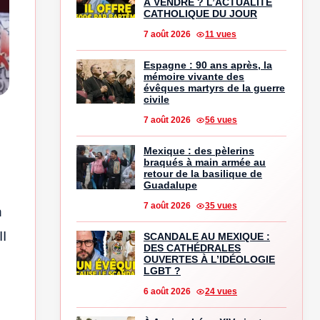
À VENDRE ? L’ACTUALITÉ
CATHOLIQUE DU JOUR
7 août 2026
11 vues
Espagne : 90 ans après, la
mémoire vivante des
évêques martyrs de la guerre
civile
7 août 2026
56 vues
Mexique : des pèlerins
braqués à main armée au
retour de la basilique de
Guadalupe
7 août 2026
35 vues
n
II
SCANDALE AU MEXIQUE :
DES CATHÉDRALES
OUVERTES À L’IDÉOLOGIE
LGBT ?
6 août 2026
24 vues