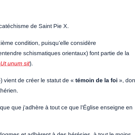
catéchisme de Saint Pie X.
xième condition, puisqu’elle considère
entendre schismatiques orientaux) font partie de la
,
Ut unum sit
).
 vient de créer le statut de «
témoin de la foi
», don
thérien.
plique que j’adhère à tout ce que l’Église enseigne en
s dogmes et adhèrent à des hérésies, à tout le moins