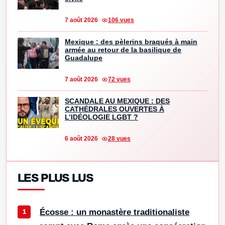
7 août 2026
106 vues
Mexique : des pèlerins braqués à main
armée au retour de la basilique de
Guadalupe
7 août 2026
72 vues
SCANDALE AU MEXIQUE : DES
CATHÉDRALES OUVERTES À
L’IDÉOLOGIE LGBT ?
6 août 2026
28 vues
LES PLUS LUS
Écosse : un monastère traditionaliste