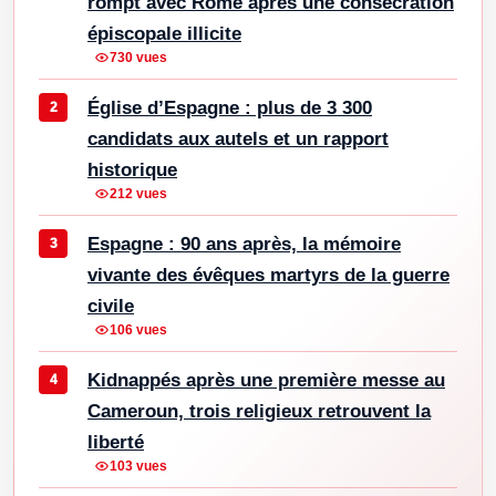
rompt avec Rome après une consécration
épiscopale illicite
730 vues
Église d’Espagne : plus de 3 300
candidats aux autels et un rapport
historique
212 vues
Espagne : 90 ans après, la mémoire
vivante des évêques martyrs de la guerre
civile
106 vues
Kidnappés après une première messe au
Cameroun, trois religieux retrouvent la
liberté
103 vues