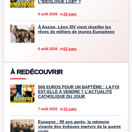
L’IDÉOLOGIE LGBT ?
6 août 2026
28 vues
À Assise, Léon XIV vient réveiller les
rêves de milliers de jeunes Européens
6 août 2026
62 vues
À REDÉCOUVRIR
500 EUROS POUR UN BAPTÊME : LA FOI
EST-ELLE À VENDRE ? L’ACTUALITÉ
CATHOLIQUE DU JOUR
7 août 2026
19 vues
Espagne : 90 ans après, la mémoire
vivante des évêques martyrs de la guerre
civile