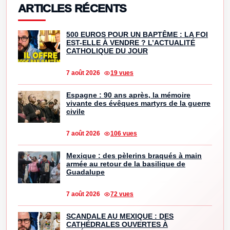
ARTICLES RÉCENTS
500 EUROS POUR UN BAPTÊME : LA FOI
EST-ELLE À VENDRE ? L’ACTUALITÉ
CATHOLIQUE DU JOUR
7 août 2026
19 vues
Espagne : 90 ans après, la mémoire
vivante des évêques martyrs de la guerre
civile
7 août 2026
106 vues
Mexique : des pèlerins braqués à main
armée au retour de la basilique de
Guadalupe
7 août 2026
72 vues
SCANDALE AU MEXIQUE : DES
CATHÉDRALES OUVERTES À