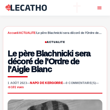
Accueil
/
ACTUALITE
/
Le père Blachnicki sera décoré de l’Ordre de…
ACTUALITE
Le père Blachnicki sera
décoré de l’Ordre de
l’Aigle Blanc
1 AOÛT 2023
—
NAPO DE KERGORRE
—
0 COMMENTAIRE(S)
—
101 vues