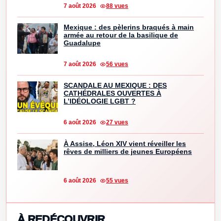
7 août 2026
88 vues
Mexique : des pèlerins braqués à main
armée au retour de la basilique de
Guadalupe
7 août 2026
56 vues
SCANDALE AU MEXIQUE : DES
CATHÉDRALES OUVERTES À
L’IDÉOLOGIE LGBT ?
6 août 2026
27 vues
À Assise, Léon XIV vient réveiller les
rêves de milliers de jeunes Européens
6 août 2026
55 vues
À REDÉCOUVRIR