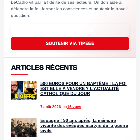
LeCatho vit par la fidélité de ses lecteurs. Un don aide à
défendre la foi, former les consciences et soutenir le travail
quotidien.
SOUTENIR VIA PAYPAL
SOUTENIR VIA TIPEEE
ARTICLES RÉCENTS
500 EUROS POUR UN BAPTÊME : LA FOI
EST-ELLE À VENDRE ? L’ACTUALITÉ
CATHOLIQUE DU JOUR
7 août 2026
15 vues
Espagne : 90 ans après, la mémoire
vivante des évêques martyrs de la guerre
civile