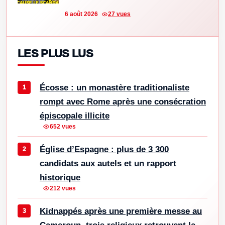
6 août 2026
27 vues
LES PLUS LUS
Écosse : un monastère traditionaliste
rompt avec Rome après une consécration
épiscopale illicite
652 vues
Église d’Espagne : plus de 3 300
candidats aux autels et un rapport
historique
212 vues
Kidnappés après une première messe au