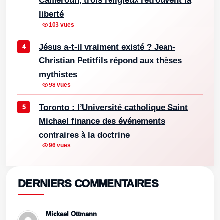
Cameroun, trois religieux retrouvent la
liberté
103 vues
Jésus a-t-il vraiment existé ? Jean-
Christian Petitfils répond aux thèses
mythistes
98 vues
Toronto : l’Université catholique Saint
Michael finance des événements
contraires à la doctrine
96 vues
DERNIERS COMMENTAIRES
Mickael Ottmann