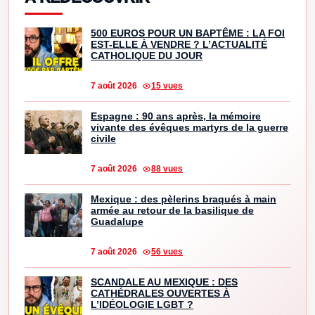
500 EUROS POUR UN BAPTÊME : LA FOI
EST-ELLE À VENDRE ? L’ACTUALITÉ
CATHOLIQUE DU JOUR
7 août 2026
15 vues
Espagne : 90 ans après, la mémoire
vivante des évêques martyrs de la guerre
civile
7 août 2026
88 vues
Mexique : des pèlerins braqués à main
armée au retour de la basilique de
Guadalupe
7 août 2026
56 vues
SCANDALE AU MEXIQUE : DES
CATHÉDRALES OUVERTES À
L’IDÉOLOGIE LGBT ?