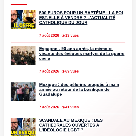
500 EUROS POUR UN BAPTÊME : LA FOI
EST-ELLE À VENDRE ? L’ACTUALITÉ
CATHOLIQUE DU JOUR
7 août 2026
13 vues
Espagne : 90 ans après, la mémoire
vivante des évêques martyrs de la guerre
civile
7 août 2026
69 vues
Mexique : des pèlerins braqués à main
armée au retour de la basilique de
Guadalupe
7 août 2026
41 vues
SCANDALE AU MEXIQUE : DES
CATHÉDRALES OUVERTES À
L’IDÉOLOGIE LGBT ?