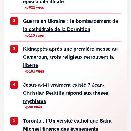
épiscopale illicite
621 vues
Guerre en Ukraine : le bombardement de
la cathédrale de la Dormition
116 vues
Kidnappés après une première messe au
Cameroun, trois religieux retrouvent la
liberté
103 vues
Jésus a-t-il vraiment existé ? Jean-
Christian Petitfils répond aux thèses
mythistes
98 vues
Toronto : l’Université catholique Saint
Michael finance des événements