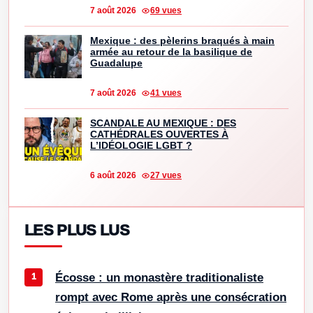
7 août 2026
69 vues
Mexique : des pèlerins braqués à main
armée au retour de la basilique de
Guadalupe
7 août 2026
41 vues
SCANDALE AU MEXIQUE : DES
CATHÉDRALES OUVERTES À
L’IDÉOLOGIE LGBT ?
6 août 2026
27 vues
LES PLUS LUS
Écosse : un monastère traditionaliste
rompt avec Rome après une consécration