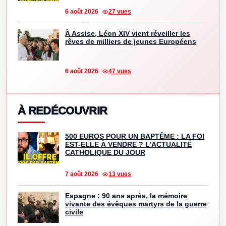
6 août 2026
27 vues
À Assise, Léon XIV vient réveiller les
rêves de milliers de jeunes Européens
6 août 2026
47 vues
À REDÉCOUVRIR
500 EUROS POUR UN BAPTÊME : LA FOI
EST-ELLE À VENDRE ? L’ACTUALITÉ
CATHOLIQUE DU JOUR
7 août 2026
13 vues
Espagne : 90 ans après, la mémoire
vivante des évêques martyrs de la guerre
civile