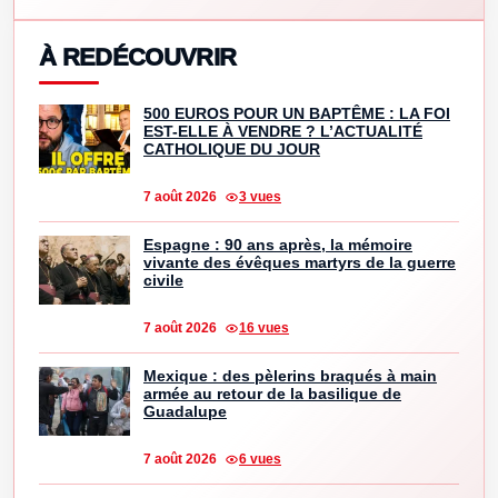
À REDÉCOUVRIR
500 EUROS POUR UN BAPTÊME : LA FOI
EST-ELLE À VENDRE ? L’ACTUALITÉ
CATHOLIQUE DU JOUR
7 août 2026
3 vues
Espagne : 90 ans après, la mémoire
vivante des évêques martyrs de la guerre
civile
7 août 2026
16 vues
Mexique : des pèlerins braqués à main
armée au retour de la basilique de
Guadalupe
7 août 2026
6 vues