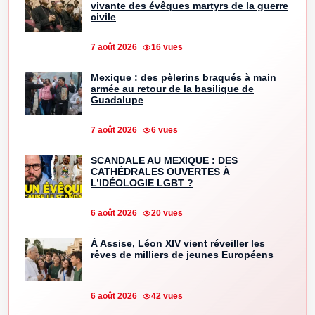
vivante des évêques martyrs de la guerre
civile
7 août 2026
16 vues
Mexique : des pèlerins braqués à main
armée au retour de la basilique de
Guadalupe
7 août 2026
6 vues
SCANDALE AU MEXIQUE : DES
CATHÉDRALES OUVERTES À
L’IDÉOLOGIE LGBT ?
6 août 2026
20 vues
À Assise, Léon XIV vient réveiller les
rêves de milliers de jeunes Européens
6 août 2026
42 vues