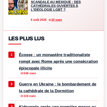
SCANDALE AU MEXIQUE : DES
CATHÉDRALES OUVERTES À
L’IDÉOLOGIE LGBT ?
6 août 2026
20 vues
LES PLUS LUS
Écosse : un monastère traditionaliste
rompt avec Rome après une consécration
épiscopale illicite
546 vues
Guerre en Ukraine : le bombardement de
la cathédrale de la Dormition
116 vues
Kidnappés après une première messe au