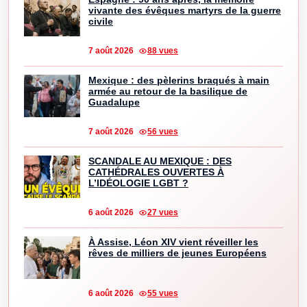
vivante des évêques martyrs de la guerre
civile
7 août 2026
88 vues
Mexique : des pèlerins braqués à main
armée au retour de la basilique de
Guadalupe
7 août 2026
56 vues
SCANDALE AU MEXIQUE : DES
CATHÉDRALES OUVERTES À
L’IDÉOLOGIE LGBT ?
6 août 2026
27 vues
À Assise, Léon XIV vient réveiller les
rêves de milliers de jeunes Européens
6 août 2026
55 vues