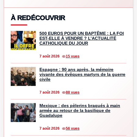
À REDÉCOUVRIR
500 EUROS POUR UN BAPTÊME : LA FOI
EST-ELLE À VENDRE ? L’ACTUALITÉ
CATHOLIQUE DU JOUR
7 août 2026
15 vues
Espagne : 90 ans après, la mémoire
vivante des évêques martyrs de la guerre
civile
7 août 2026
88 vues
Mexique : des pèlerins braqués à main
armée au retour de la basilique de
Guadalupe
7 août 2026
56 vues