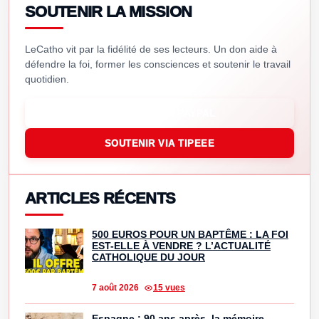
SOUTENIR LA MISSION
LeCatho vit par la fidélité de ses lecteurs. Un don aide à
défendre la foi, former les consciences et soutenir le travail
quotidien.
SOUTENIR VIA PAYPAL
SOUTENIR VIA TIPEEE
ARTICLES RÉCENTS
500 EUROS POUR UN BAPTÊME : LA FOI
EST-ELLE À VENDRE ? L’ACTUALITÉ
CATHOLIQUE DU JOUR
7 août 2026
15 vues
Espagne : 90 ans après, la mémoire