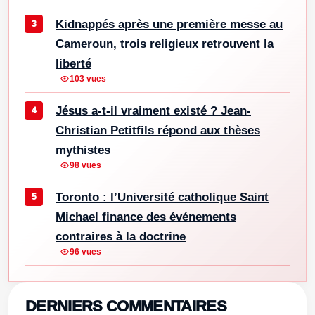
Kidnappés après une première messe au
Cameroun, trois religieux retrouvent la
liberté
103 vues
Jésus a-t-il vraiment existé ? Jean-
Christian Petitfils répond aux thèses
mythistes
98 vues
Toronto : l’Université catholique Saint
Michael finance des événements
contraires à la doctrine
96 vues
DERNIERS COMMENTAIRES