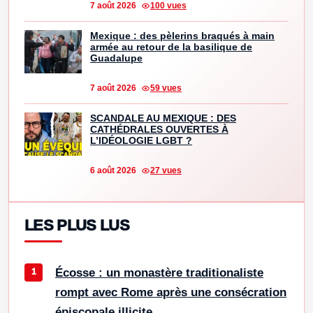
7 août 2026
100 vues
Mexique : des pèlerins braqués à main
armée au retour de la basilique de
Guadalupe
7 août 2026
59 vues
SCANDALE AU MEXIQUE : DES
CATHÉDRALES OUVERTES À
L’IDÉOLOGIE LGBT ?
6 août 2026
27 vues
LES PLUS LUS
Écosse : un monastère traditionaliste
rompt avec Rome après une consécration
épiscopale illicite