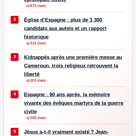
675 vues
Église d’Espagne : plus de 3 300
candidats aux autels et un rapport
historique
212 vues
Kidnappés après une première messe au
Cameroun, trois religieux retrouvent la
liberté
103 vues
Espagne : 90 ans après, la mémoire
vivante des évêques martyrs de la guerre
civile
100 vues
Jésus a-t-il vraiment existé ? Jean-