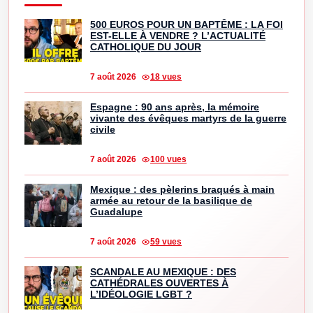
500 EUROS POUR UN BAPTÊME : LA FOI
EST-ELLE À VENDRE ? L’ACTUALITÉ
CATHOLIQUE DU JOUR
7 août 2026
18 vues
Espagne : 90 ans après, la mémoire
vivante des évêques martyrs de la guerre
civile
7 août 2026
100 vues
Mexique : des pèlerins braqués à main
armée au retour de la basilique de
Guadalupe
7 août 2026
59 vues
SCANDALE AU MEXIQUE : DES
CATHÉDRALES OUVERTES À
L’IDÉOLOGIE LGBT ?