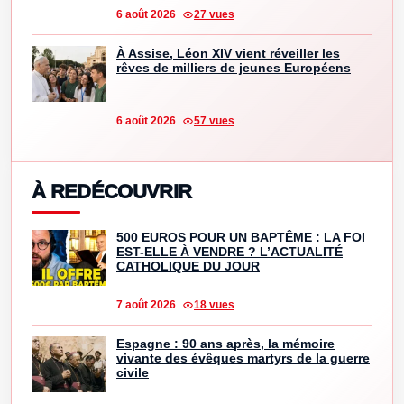
6 août 2026
27 vues
À Assise, Léon XIV vient réveiller les
rêves de milliers de jeunes Européens
6 août 2026
57 vues
À REDÉCOUVRIR
500 EUROS POUR UN BAPTÊME : LA FOI
EST-ELLE À VENDRE ? L’ACTUALITÉ
CATHOLIQUE DU JOUR
7 août 2026
18 vues
Espagne : 90 ans après, la mémoire
vivante des évêques martyrs de la guerre
civile