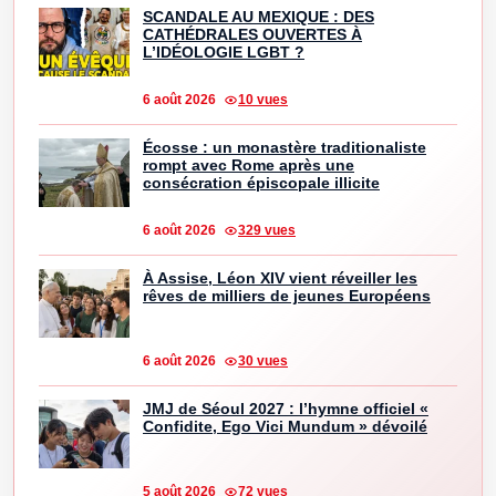
SCANDALE AU MEXIQUE : DES
CATHÉDRALES OUVERTES À
L’IDÉOLOGIE LGBT ?
6 août 2026
10 vues
Écosse : un monastère traditionaliste
rompt avec Rome après une
consécration épiscopale illicite
6 août 2026
329 vues
À Assise, Léon XIV vient réveiller les
rêves de milliers de jeunes Européens
6 août 2026
30 vues
JMJ de Séoul 2027 : l’hymne officiel «
Confidite, Ego Vici Mundum » dévoilé
5 août 2026
72 vues