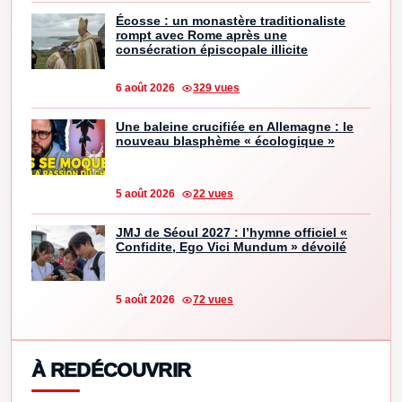
Écosse : un monastère traditionaliste
rompt avec Rome après une
consécration épiscopale illicite
6 août 2026
329 vues
Une baleine crucifiée en Allemagne : le
nouveau blasphème « écologique »
5 août 2026
22 vues
JMJ de Séoul 2027 : l’hymne officiel «
Confidite, Ego Vici Mundum » dévoilé
5 août 2026
72 vues
À REDÉCOUVRIR