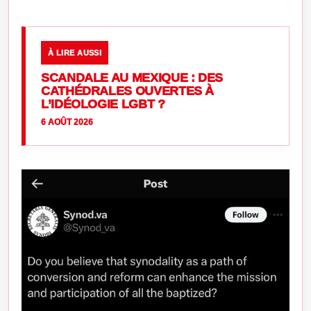
À LIRE AUSSI
SCANDALE AU MEXIQUE : DES
CATHÉDRALES OUVERTES À
L’IDÉOLOGIE LGBT ?
6 AOÛT 2026