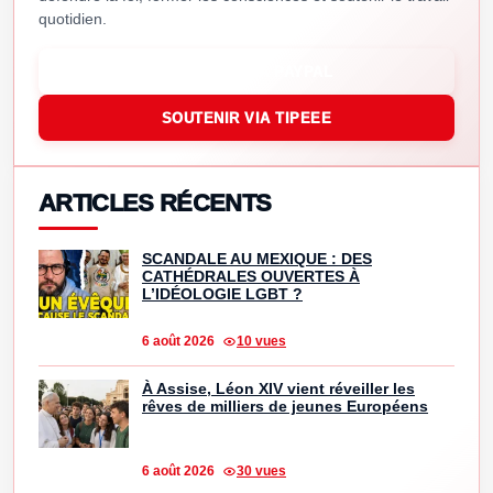
quotidien.
SOUTENIR VIA PAYPAL
SOUTENIR VIA TIPEEE
ARTICLES RÉCENTS
SCANDALE AU MEXIQUE : DES
CATHÉDRALES OUVERTES À
L’IDÉOLOGIE LGBT ?
6 août 2026
10 vues
À Assise, Léon XIV vient réveiller les
rêves de milliers de jeunes Européens
6 août 2026
30 vues