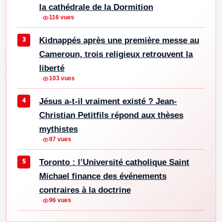
la cathédrale de la Dormition
116 vues
Kidnappés après une première messe au
Cameroun, trois religieux retrouvent la
liberté
103 vues
Jésus a-t-il vraiment existé ? Jean-
Christian Petitfils répond aux thèses
mythistes
97 vues
Toronto : l’Université catholique Saint
Michael finance des événements
contraires à la doctrine
96 vues