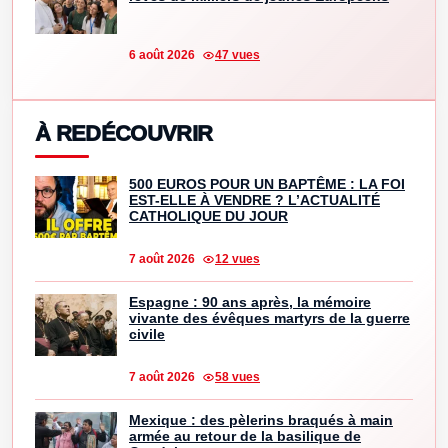
6 août 2026
47 vues
À REDÉCOUVRIR
500 EUROS POUR UN BAPTÊME : LA FOI
EST-ELLE À VENDRE ? L’ACTUALITÉ
CATHOLIQUE DU JOUR
7 août 2026
12 vues
Espagne : 90 ans après, la mémoire
vivante des évêques martyrs de la guerre
civile
7 août 2026
58 vues
Mexique : des pèlerins braqués à main
armée au retour de la basilique de