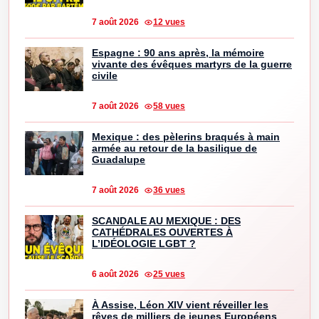
7 août 2026
12 vues
Espagne : 90 ans après, la mémoire
vivante des évêques martyrs de la guerre
civile
7 août 2026
58 vues
Mexique : des pèlerins braqués à main
armée au retour de la basilique de
Guadalupe
7 août 2026
36 vues
SCANDALE AU MEXIQUE : DES
CATHÉDRALES OUVERTES À
L’IDÉOLOGIE LGBT ?
6 août 2026
25 vues
À Assise, Léon XIV vient réveiller les
rêves de milliers de jeunes Européens