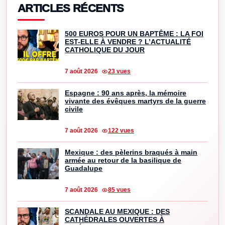
ARTICLES RÉCENTS
500 EUROS POUR UN BAPTÊME : LA FOI
EST-ELLE À VENDRE ? L’ACTUALITÉ
CATHOLIQUE DU JOUR
7 août 2026
23 vues
Espagne : 90 ans après, la mémoire
vivante des évêques martyrs de la guerre
civile
7 août 2026
122 vues
Mexique : des pèlerins braqués à main
armée au retour de la basilique de
Guadalupe
7 août 2026
85 vues
SCANDALE AU MEXIQUE : DES
CATHÉDRALES OUVERTES À