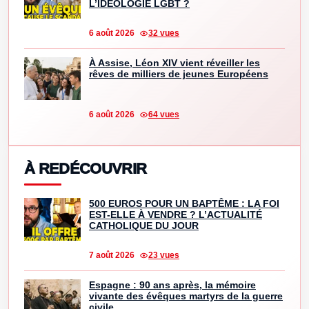
L’IDÉOLOGIE LGBT ?
6 août 2026
32 vues
À Assise, Léon XIV vient réveiller les
rêves de milliers de jeunes Européens
6 août 2026
64 vues
À REDÉCOUVRIR
500 EUROS POUR UN BAPTÊME : LA FOI
EST-ELLE À VENDRE ? L’ACTUALITÉ
CATHOLIQUE DU JOUR
7 août 2026
23 vues
Espagne : 90 ans après, la mémoire
vivante des évêques martyrs de la guerre
civile