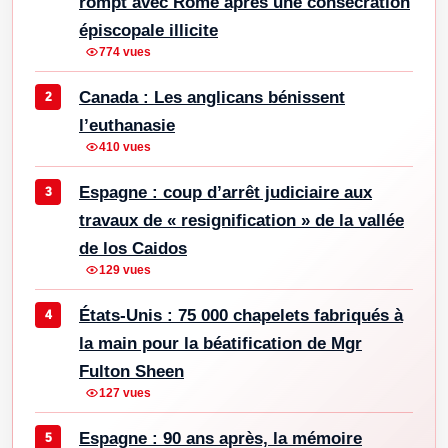
rompt avec Rome après une consécration
épiscopale illicite
774 vues
Canada : Les anglicans bénissent
l’euthanasie
410 vues
Espagne : coup d’arrêt judiciaire aux
travaux de « resignification » de la vallée
de los Caidos
129 vues
États-Unis : 75 000 chapelets fabriqués à
la main pour la béatification de Mgr
Fulton Sheen
127 vues
Espagne : 90 ans après, la mémoire