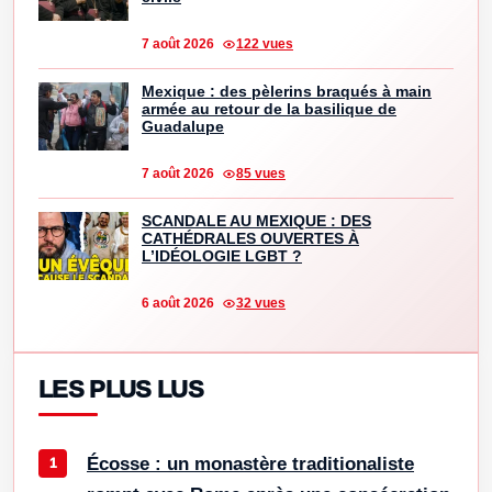
7 août 2026
122 vues
Mexique : des pèlerins braqués à main
armée au retour de la basilique de
Guadalupe
7 août 2026
85 vues
SCANDALE AU MEXIQUE : DES
CATHÉDRALES OUVERTES À
L’IDÉOLOGIE LGBT ?
6 août 2026
32 vues
LES PLUS LUS
Écosse : un monastère traditionaliste