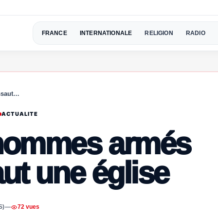
FRANCE
INTERNATIONALE
RELIGION
RADIO
ssaut…
ACTUALITE
s hommes armés
aut une église
S)
—
72 vues