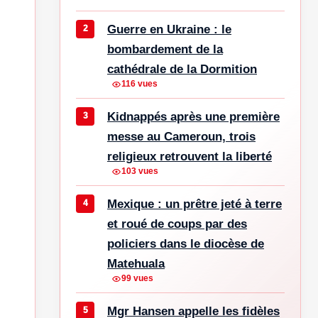
Guerre en Ukraine : le
bombardement de la
cathédrale de la Dormition
116 vues
Kidnappés après une première
messe au Cameroun, trois
religieux retrouvent la liberté
103 vues
Mexique : un prêtre jeté à terre
et roué de coups par des
policiers dans le diocèse de
Matehuala
99 vues
Mgr Hansen appelle les fidèles