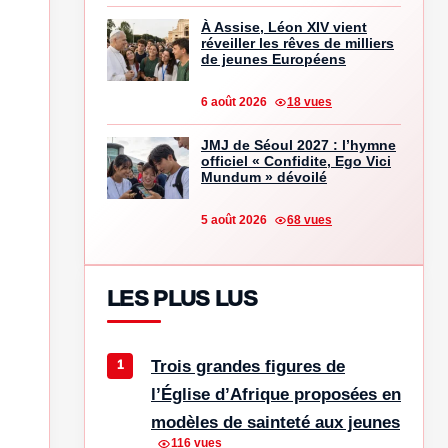
À Assise, Léon XIV vient
réveiller les rêves de milliers
de jeunes Européens
6 août 2026
18 vues
JMJ de Séoul 2027 : l’hymne
officiel « Confidite, Ego Vici
Mundum » dévoilé
5 août 2026
68 vues
LES PLUS LUS
Trois grandes figures de
l’Église d’Afrique proposées en
modèles de sainteté aux jeunes
116 vues