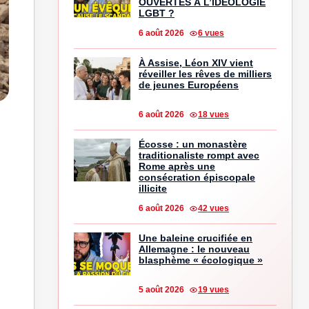
OUVERTES À L’IDÉOLOGIE
LGBT ?
6 août 2026
6 vues
À Assise, Léon XIV vient
réveiller les rêves de milliers
de jeunes Européens
6 août 2026
18 vues
Écosse : un monastère
traditionaliste rompt avec
Rome après une
consécration épiscopale
illicite
6 août 2026
42 vues
Une baleine crucifiée en
Allemagne : le nouveau
blasphème « écologique »
5 août 2026
19 vues