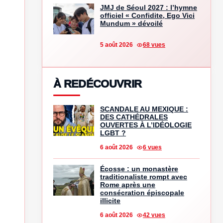
JMJ de Séoul 2027 : l’hymne
officiel « Confidite, Ego Vici
Mundum » dévoilé
5 août 2026
68 vues
À REDÉCOUVRIR
SCANDALE AU MEXIQUE :
DES CATHÉDRALES
OUVERTES À L’IDÉOLOGIE
LGBT ?
6 août 2026
6 vues
Écosse : un monastère
traditionaliste rompt avec
Rome après une
consécration épiscopale
illicite
6 août 2026
42 vues